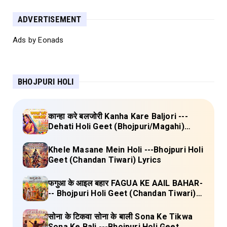
ADVERTISEMENT
Ads by Eonads
BHOJPURI HOLI
कान्हा करे बलजोरी Kanha Kare Baljori ---
Dehati Holi Geet (Bhojpuri/Magahi)
Lyrics
Khele Masane Mein Holi ---Bhojpuri Holi
Geet (Chandan Tiwari) Lyrics
फगुआ के आइल बहार FAGUA KE AAIL BAHAR-
-- Bhojpuri Holi Geet (Chandan Tiwari)
Lyrics
सोना के टिकवा सोना के बाली Sona Ke Tikwa
Sona Ke Bali ---Bhojpuri Holi Geet