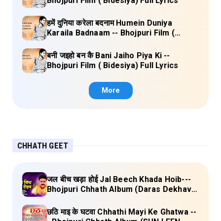
Bhojpuri Film ( Bidesiya) Full Lyrics
हमें दुनिया करेला बदनाम Humein Duniya
Karaila Badnaam -- Bhojpuri Film (
Bidesiya) Full Lyrics
बनी जइहो बन कै Bani Jaiho Piya Ki --
Bhojpuri Film ( Bidesiya) Full Lyrics
More
CHHATH GEET
जल बीच खड़ा होई Jal Beech Khada Hoib---
Bhojpuri Chhath Album (Daras Dekhava
Ae Deenanath) Lyrics
छठि माइ के घटवा Chhathi Mayi Ke Ghatwa --