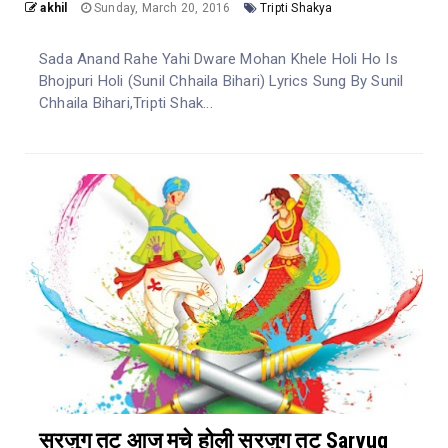
akhil
Sunday, March 20, 2016
Tripti Shakya
Sada Anand Rahe Yahi Dware Mohan Khele Holi Ho Is
Bhojpuri Holi (Sunil Chhaila Bihari) Lyrics Sung By Sunil
Chhaila Bihari,Tripti Shak...
सरजुग तट आज मचे होली सरजुग तट Saryug