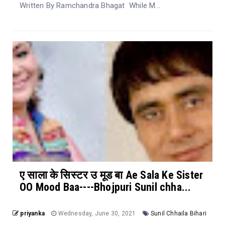
Written By Ramchandra Bhagat While M...
ए साला के सिस्टर उ मूड बा Ae Sala Ke Sister
OO Mood Baa----Bhojpuri Sunil chha...
priyanka
Wednesday, June 30, 2021
Sunil Chhaila Bihari