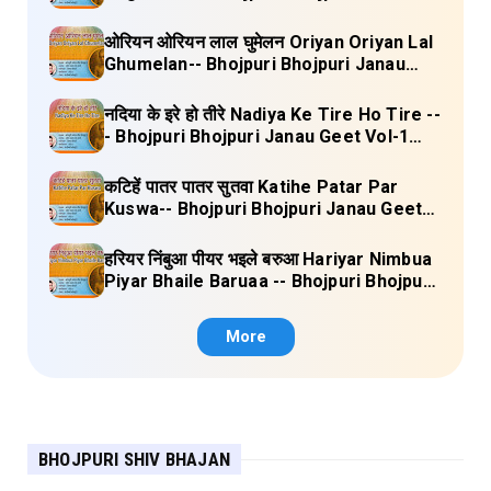
Geet Vol-1 (Tripti Shakya) Full Lyrics
ओरियन ओरियन लाल घुमेलन Oriyan Oriyan Lal
Ghumelan-- Bhojpuri Bhojpuri Janau
Geet Vol-1 (Tripti Shakya) Full Lyrics
नदिया के इरे हो तीरे Nadiya Ke Tire Ho Tire --
- Bhojpuri Bhojpuri Janau Geet Vol-1
(Tripti Shakya) Full Lyrics
कटिहें पातर पातर सुतवा Katihe Patar Par
Kuswa-- Bhojpuri Bhojpuri Janau Geet
Vol-1 (Tripti Shakya) Full Lyrics
हरियर निंबुआ पीयर भइले बरुआ Hariyar Nimbua
Piyar Bhaile Baruaa -- Bhojpuri Bhojpuri
Janau Geet Vol-1 (Tripti Shakya) Full
Lyrics
More
BHOJPURI SHIV BHAJAN