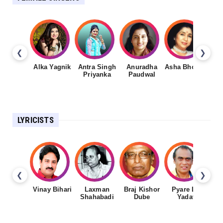
❮
❯
Alka Yagnik
Antra Singh
Anuradha
Asha Bhosale
Priyanka
Paudwal
LYRICISTS
❮
❯
Vinay Bihari
Laxman
Braj Kishor
Pyare Lal
Shahabadi
Dube
Yadav