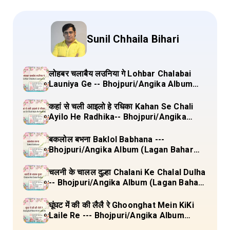
Sunil Chhaila Bihari
लोहबर चलाबैय लउनिया गे Lohbar Chalabai
Launiya Ge -- Bhojpuri/Angika Album
(Lagan Bahar Doliya Kahar Part-3) Full
Lyrics
कहां से चली आइलो हे रधिका Kahan Se Chali
Ayilo He Radhika-- Bhojpuri/Angika
Album (Lagan Bahar Doliya Kahar Part-
3) Full Lyrics
बकलोल बभना Baklol Babhana ---
Bhojpuri/Angika Album (Lagan Bahar
Doliya Kahar Part-3) Full Lyrics
चलनी के चालल दुल्हा Chalani Ke Chalal Dulha
-- Bhojpuri/Angika Album (Lagan Bahar
Doliya Kahar Part-3) Full Lyrics
घूंघट में की की लैलै रे Ghoonghat Mein KiKi
Laile Re --- Bhojpuri/Angika Album
(Lagan Bahar Doliya Kahar Part-3) Full