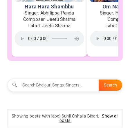
Hara Hara Shambhu
Om Namah 
Singer: Abhilipsa Panda
Singer: Heman
Composer: Jeetu Sharma
Composer:
Label: Jeetu Sharma
Label: Soor
🔍
Search
Showing posts with label
Sunil Chhaila Bihari
.
Show all
posts