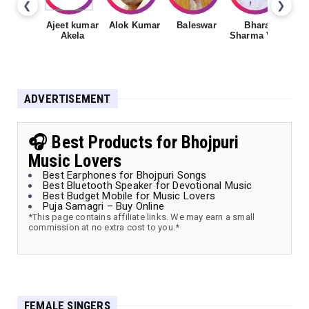
❮
❯
Ajeet kumar
Alok Kumar
Baleswar
Bharat
Ch
Akela
Sharma Vyas
ADVERTISEMENT
🎧 Best Products for Bhojpuri
Music Lovers
Best Earphones for Bhojpuri Songs
Best Bluetooth Speaker for Devotional Music
Best Budget Mobile for Music Lovers
Puja Samagri – Buy Online
*This page contains affiliate links. We may earn a small
commission at no extra cost to you.*
FEMALE SINGERS