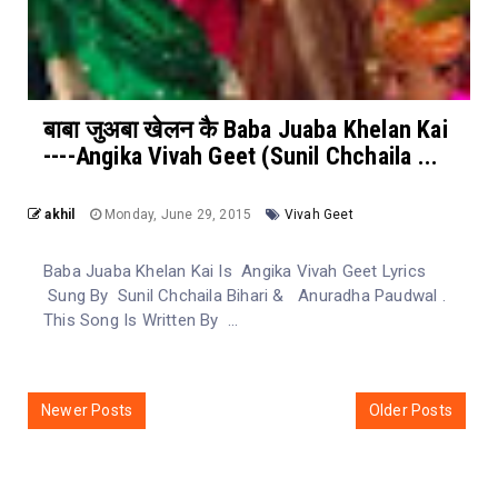
बाबा जुअबा खेलन कै Baba Juaba Khelan Kai
----Angika Vivah Geet (Sunil Chchaila ...
akhil
Monday, June 29, 2015
Vivah Geet
Baba Juaba Khelan Kai Is Angika Vivah Geet Lyrics
Sung By Sunil Chchaila Bihari & Anuradha Paudwal .
This Song Is Written By ...
Newer Posts
Older Posts