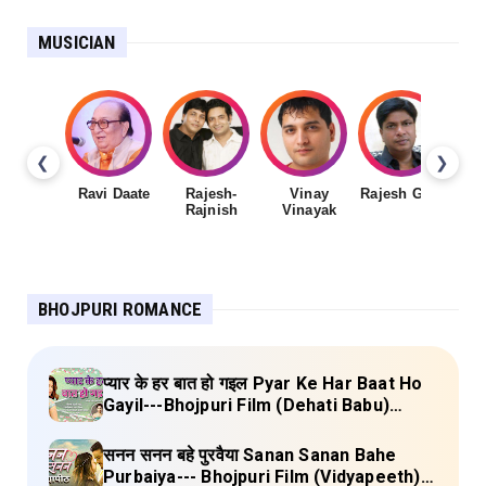
MUSICIAN
❮
❯
Ravi Daate
Rajesh-
Vinay
Rajesh Gupta
Rajnish
Vinayak
Sh
BHOJPURI ROMANCE
प्यार के हर बात हो गइल Pyar Ke Har Baat Ho
Gayil---Bhojpuri Film (Dehati Babu)
Lyrics
सनन सनन बहे पुरवैया Sanan Sanan Bahe
Purbaiya--- Bhojpuri Film (Vidyapeeth)