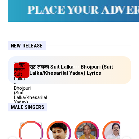
NEW RELEASE
सूट ललका Suit Lalka--- Bhojpuri (Suit
Lalka/Khesarilal Yadav) Lyrics
MALE SINGERS