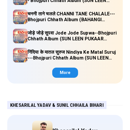
- Bhojpuri Chhath Album (SUN LEEN
PUKAAR CHHATHI MAIYA HAMAAR)
Lyrics
चननी ताने चलले CHANNI TANE CHALALE---
Bhojpuri Chhath Album (BAHANGI
CHHATH MAAI KE JAAY) Lyrics
जोड़े जोड़े सुपवा Jode Jode Supwa--Bhojpuri
Chhath Album (SUN LEEN PUKAAR
CHHATHI MAIYA HAMAAR) Lyrics
निंदिया के मातल सुरुज Nindiya Ke Matal Suruj
---Bhojpuri Chhath Album (SUN LEEN
PUKAAR CHHATHI MAIYA HAMAAR)
Lyrics
More
KHESARILAL YADAV & SUNIL CHHAILA BIHARI