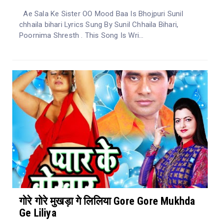
Ae Sala Ke Sister OO Mood Baa Is Bhojpuri Sunil
chhaila bihari Lyrics Sung By Sunil Chhaila Bihari,
Poornima Shresth . This Song Is Wri...
गोरे गोरे मुखड़ा गे लिलिया Gore Gore Mukhda
Ge Liliya