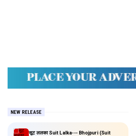
NEW RELEASE
सूट ललका Suit Lalka--- Bhojpuri (Suit