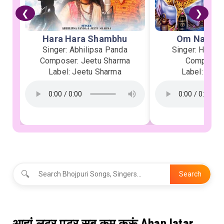
❮
❯
Hara Hara Shambhu
Om Namah 
Singer: Abhilipsa Panda
Singer: Heman
Composer: Jeetu Sharma
Composer:
Label: Jeetu Sharma
Label: Soor
🔍
Search
आहां लटर पटर सब कम करूं Ahan latar