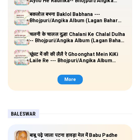
Ayilo He Radhika-- Bhojpuri/Angika
Album (Lagan Bahar Doliya Kahar Part-
3) Full Lyrics
बकलोल बभना Baklol Babhana ---
Bhojpuri/Angika Album (Lagan Bahar
Doliya Kahar Part-3) Full Lyrics
चलनी के चालल दुल्हा Chalani Ke Chalal Dulha
-- Bhojpuri/Angika Album (Lagan Bahar
Doliya Kahar Part-3) Full Lyrics
घूंघट में की की लैलै रे Ghoonghat Mein KiKi
Laile Re --- Bhojpuri/Angika Album
(Lagan Bahar Doliya Kahar Part-3) Full
Lyrics
More
BALESWAR
बाबू पढ़े जाला पटना हावड़ा मेल में Babu Padhe