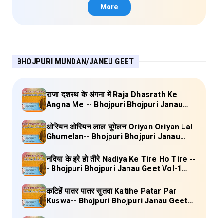
More
BHOJPURI MUNDAN/JANEU GEET
राजा दशरथ के अंगना में Raja Dhasrath Ke
Angna Me -- Bhojpuri Bhojpuri Janau
Geet Vol-1 (Tripti Shakya) Full Lyrics
ओरियन ओरियन लाल घुमेलन Oriyan Oriyan Lal
Ghumelan-- Bhojpuri Bhojpuri Janau
Geet Vol-1 (Tripti Shakya) Full Lyrics
नदिया के इरे हो तीरे Nadiya Ke Tire Ho Tire --
- Bhojpuri Bhojpuri Janau Geet Vol-1
(Tripti Shakya) Full Lyrics
कटिहें पातर पातर सुतवा Katihe Patar Par
Kuswa-- Bhojpuri Bhojpuri Janau Geet
Vol-1 (Tripti Shakya) Full Lyrics