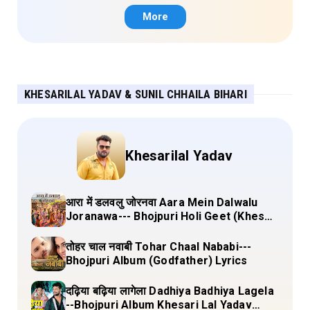
Lyrics
More
KHESARILAL YADAV & SUNIL CHHAILA BIHARI
Khesarilal Yadav
आरा में डलवलु जोरनवा Aara Mein Dalwalu
Joranawa--- Bhojpuri Holi Geet (Khesari
Lal Yadav) Lyrics
तोहर चाल नवाबी Tohar Chaal Nababi---
Bhojpuri Album (Godfather) Lyrics
दढ़िया बढ़िया लागेला Dadhiya Badhiya Lagela
--Bhojpuri Album Khesari Lal Yadav