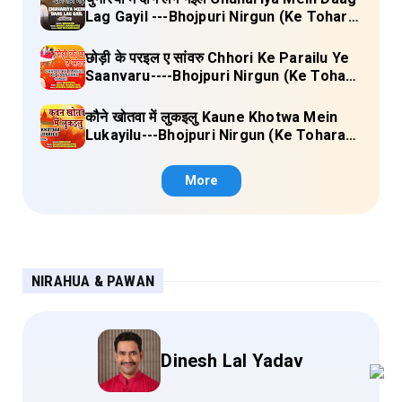
Lag Gayil ---Bhojpuri Nirgun (Ke Tohara
Sange Jai) Lyrics
छोड़ी के परइल ए सांवरु Chhori Ke Parailu Ye
Saanvaru----Bhojpuri Nirgun (Ke Tohara
Sange Jai) Lyrics
कौने खोतवा में लुकइलु Kaune Khotwa Mein
Lukayilu---Bhojpuri Nirgun (Ke Tohara
Sange Jai) Lyrics
More
NIRAHUA & PAWAN
Dinesh Lal Yadav