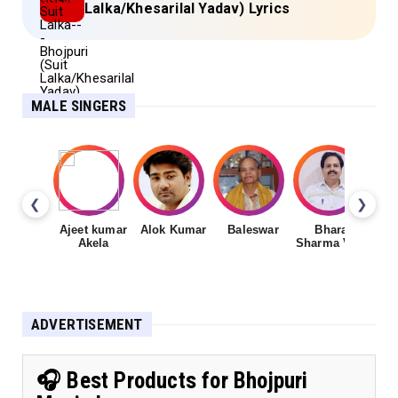
Lalka/Khesarilal Yadav) Lyrics
MALE SINGERS
❮
❯
Ajeet kumar
Alok Kumar
Baleswar
Bharat
Ch
Akela
Sharma Vyas
ADVERTISEMENT
🎧 Best Products for Bhojpuri