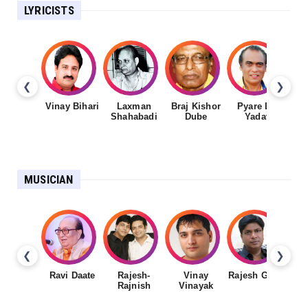
LYRICISTS
❮
❯
Vinay Bihari
Laxman
Braj Kishor
Pyare Lal
Shahabadi
Dube
Yadav
MUSICIAN
❮
❯
Ravi Daate
Rajesh-
Vinay
Rajesh Gupta
Rajnish
Vinayak
Sh