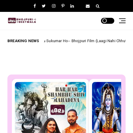
Kalaiya Sukumar Ho-- Bhojpuri Film (Laagi Nahi Chhute Ram) Full Lyrics
BREAKING NEWS
b