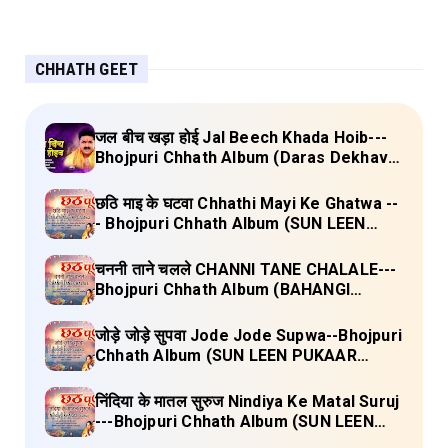
CHHATH GEET
जल बीच खड़ा होई Jal Beech Khada Hoib---
Bhojpuri Chhath Album (Daras Dekhava
Ae Deenanath) Lyrics
छठि माइ के घटवा Chhathi Mayi Ke Ghatwa --
- Bhojpuri Chhath Album (SUN LEEN
PUKAAR CHHATHI MAIYA HAMAAR)
Lyrics
चननी ताने चलले CHANNI TANE CHALALE---
Bhojpuri Chhath Album (BAHANGI
CHHATH MAAI KE JAAY) Lyrics
जोड़े जोड़े सुपवा Jode Jode Supwa--Bhojpuri
Chhath Album (SUN LEEN PUKAAR
CHHATHI MAIYA HAMAAR) Lyrics
निंदिया के मातल सुरुज Nindiya Ke Matal Suruj
---Bhojpuri Chhath Album (SUN LEEN
PUKAAR CHHATHI MAIYA HAMAAR)