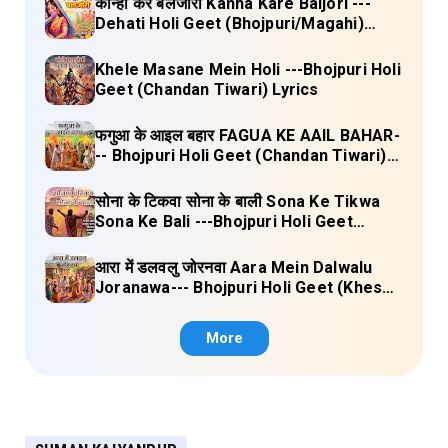
कान्हा करे बलजोरी Kanha Kare Baljori ---
Dehati Holi Geet (Bhojpuri/Magahi)
Lyrics
Khele Masane Mein Holi ---Bhojpuri Holi
Geet (Chandan Tiwari) Lyrics
फगुआ के आइल बहार FAGUA KE AAIL BAHAR-
-- Bhojpuri Holi Geet (Chandan Tiwari)
Lyrics
सोना के टिकवा सोना के बाली Sona Ke Tikwa
Sona Ke Bali ---Bhojpuri Holi Geet
(Kalpana, Manoj Mishra) Lyrics
आरा में डलवलु जोरनवा Aara Mein Dalwalu
Joranawa--- Bhojpuri Holi Geet (Khesari
Lal Yadav) Lyrics
More