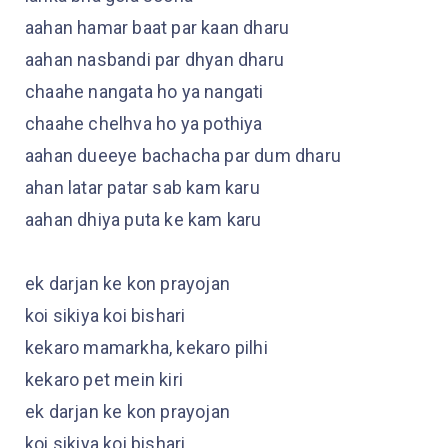
aahan hamar baat par kaan dharu
aahan nasbandi par dhyan dharu
chaahe nangata ho ya nangati
chaahe chelhva ho ya pothiya
aahan dueeye bachacha par dum dharu
ahan latar patar sab kam karu
aahan dhiya puta ke kam karu
ek darjan ke kon prayojan
koi sikiya koi bishari
kekaro mamarkha, kekaro pilhi
kekaro pet mein kiri
ek darjan ke kon prayojan
koi sikiya koi bishari