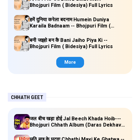
Bhojpuri Film ( Bidesiya) Full Lyrics
हमें दुनिया करेला बदनाम Humein Duniya
Karaila Badnaam -- Bhojpuri Film (
Bidesiya) Full Lyrics
बनी जइहो बन कै Bani Jaiho Piya Ki --
Bhojpuri Film ( Bidesiya) Full Lyrics
More
CHHATH GEET
जल बीच खड़ा होई Jal Beech Khada Hoib---
Bhojpuri Chhath Album (Daras Dekhava
Ae Deenanath) Lyrics
छठि माइ के घटवा Chhathi Mayi Ke Ghatwa --