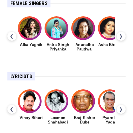
FEMALE SINGERS
❮
❯
Alka Yagnik
Antra Singh
Anuradha
Asha Bhosale
Priyanka
Paudwal
LYRICISTS
❮
❯
Vinay Bihari
Laxman
Braj Kishor
Pyare Lal
Shahabadi
Dube
Yadav