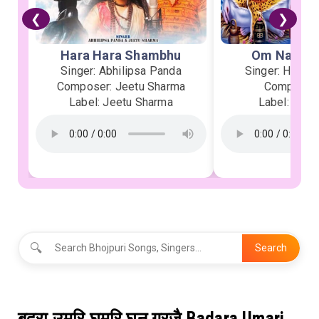
❮
❯
Hara Hara Shambhu
Om Namah 
Singer: Abhilipsa Panda
Singer: Heman
Composer: Jeetu Sharma
Composer:
Label: Jeetu Sharma
Label: Soor
🔍
Search
बदरा उमरि घुमरि घन गरजै Badara Umari