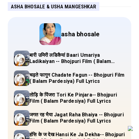
ASHA BHOSALE & USHA MANGESHKAR
asha bhosale
बारी उमिरी लडिकैयां Baari Umariya
Ladikaiyan -- Bhojpuri Film ( Balam
Pardesiya) Full Lyrics
चढ़ते फागुन Chadate Fagun -- Bhojpuri Film
( Balam Pardesiya) Full Lyrics
तोड़ि के पिंजरा Tori Ke Pinjara-- Bhojpuri
Film ( Balam Pardesiya) Full Lyrics
जगत रह भैया Jagat Raha Bhaiya -- Bhojpuri
Film ( Balam Pardesiya) Full Lyrics
हंसि के ज देख Hansi Ke Ja Dekha-- Bhojpuri