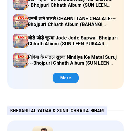
- Bhojpuri Chhath Album (SUN LEEN
PUKAAR CHHATHI MAIYA HAMAAR)
Lyrics
चननी ताने चलले CHANNI TANE CHALALE---
Bhojpuri Chhath Album (BAHANGI
CHHATH MAAI KE JAAY) Lyrics
जोड़े जोड़े सुपवा Jode Jode Supwa--Bhojpuri
Chhath Album (SUN LEEN PUKAAR
CHHATHI MAIYA HAMAAR) Lyrics
निंदिया के मातल सुरुज Nindiya Ke Matal Suruj
---Bhojpuri Chhath Album (SUN LEEN
PUKAAR CHHATHI MAIYA HAMAAR)
Lyrics
More
KHESARILAL YADAV & SUNIL CHHAILA BIHARI