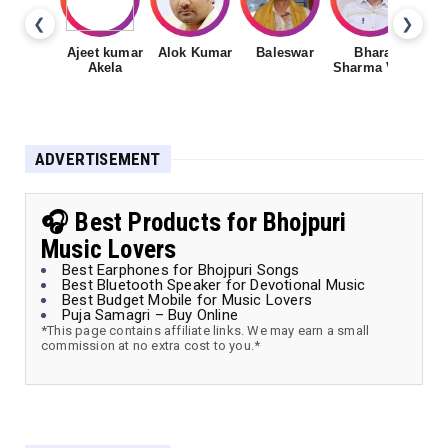
❮
❯
Ajeet kumar
Alok Kumar
Baleswar
Bharat
Ch
Akela
Sharma Vyas
ADVERTISEMENT
🎧 Best Products for Bhojpuri
Music Lovers
Best Earphones for Bhojpuri Songs
Best Bluetooth Speaker for Devotional Music
Best Budget Mobile for Music Lovers
Puja Samagri – Buy Online
*This page contains affiliate links. We may earn a small
commission at no extra cost to you.*