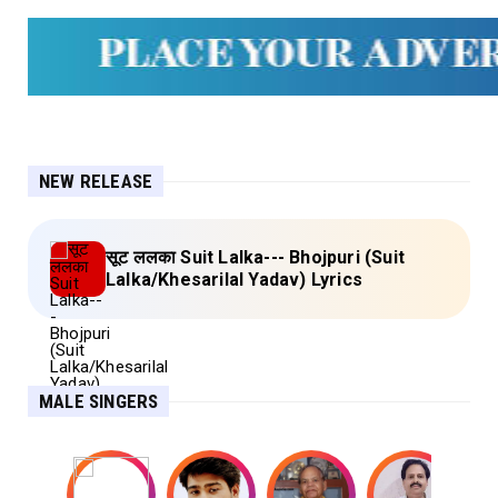
NEW RELEASE
सूट ललका Suit Lalka--- Bhojpuri (Suit
Lalka/Khesarilal Yadav) Lyrics
MALE SINGERS