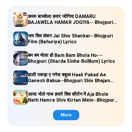
डमरु बाजवेला हमार जोगिया DAMARU
BAJAWELA HAMAR JOGIYA-- Bhojpuri
Shiv Bhajan (Pujya Rajan Jee ) Lyrics
जय शिव शंकर Jai Shiv Shankar--Bhojpuri
Film (Bahuriya) Lyrics
बम बम भोला हो Bam Bam Bhola Ho---
Bhojpuri (Sharda Sinha-BolBum) Lyrics
हाली पकड़ा ए गनेस बबुआ Haali Pakad Ae
Ganesh Babua--Bhojpuri Shiv Bhajan
(Ae Ganesh babaua) Lyrics
आजा भोले नाथ हमारे शिव कीर्तन में Aja Bhole
Nath Hamre Shiv Kirtan Mein--Bhojpuri
Shiv Bhajan (Akshara Singh) Lyrics
More