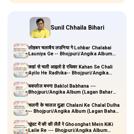
Sunil Chhaila Bihari
लोहबर चलाबैय लउनिया गे Lohbar Chalabai
Launiya Ge -- Bhojpuri/Angika Album
(Lagan Bahar Doliya Kahar Part-3) Full
Lyrics
कहां से चली आइलो हे रधिका Kahan Se Chali
Ayilo He Radhika-- Bhojpuri/Angika
Album (Lagan Bahar Doliya Kahar Part-
3) Full Lyrics
बकलोल बभना Baklol Babhana ---
Bhojpuri/Angika Album (Lagan Bahar
Doliya Kahar Part-3) Full Lyrics
चलनी के चालल दुल्हा Chalani Ke Chalal Dulha
-- Bhojpuri/Angika Album (Lagan Bahar
Doliya Kahar Part-3) Full Lyrics
घूंघट में की की लैलै रे Ghoonghat Mein KiKi
Laile Re --- Bhojpuri/Angika Album