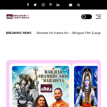
हमारा के Banwari Ho Hamra Ke --- Bhojpuri Film (Laagi Nahi Chhute Ram) Full Lyr
BREAKING NEWS