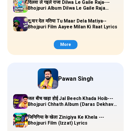
दिलवा ले गइले राजा Dilwa Le Gaile Raja---
Bhojpuri Album Dilwa Le Gaile Raja
Lyrics
तू मार देल मतिया Tu Maar Dela Matiya--
Bhojpuri Film Aayee Milan Ki Raat Lyrics
More
Pawan Singh
जल बीच खड़ा होई Jal Beech Khada Hoib---
Bhojpuri Chhath Album (Daras Dekhava
Ae Deenanath) Lyrics
जिनिगिया के खेला Zinigiya Ke Khela ---
Bhojpuri Film (Izzat) Lyrics