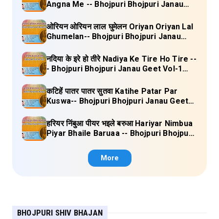
Angna Me -- Bhojpuri Bhojpuri Janau
Geet Vol-1 (Tripti Shakya) Full Lyrics
ओरियन ओरियन लाल घुमेलन Oriyan Oriyan Lal
Ghumelan-- Bhojpuri Bhojpuri Janau
Geet Vol-1 (Tripti Shakya) Full Lyrics
नदिया के इरे हो तीरे Nadiya Ke Tire Ho Tire --
- Bhojpuri Bhojpuri Janau Geet Vol-1
(Tripti Shakya) Full Lyrics
कटिहें पातर पातर सुतवा Katihe Patar Par
Kuswa-- Bhojpuri Bhojpuri Janau Geet
Vol-1 (Tripti Shakya) Full Lyrics
हरियर निंबुआ पीयर भइले बरुआ Hariyar Nimbua
Piyar Bhaile Baruaa -- Bhojpuri Bhojpuri
Janau Geet Vol-1 (Tripti Shakya) Full
Lyrics
More
BHOJPURI SHIV BHAJAN