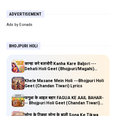
ADVERTISEMENT
Ads by Eonads
BHOJPURI HOLI
कान्हा करे बलजोरी Kanha Kare Baljori ---
Dehati Holi Geet (Bhojpuri/Magahi)
Lyrics
Khele Masane Mein Holi ---Bhojpuri Holi
Geet (Chandan Tiwari) Lyrics
फगुआ के आइल बहार FAGUA KE AAIL BAHAR-
-- Bhojpuri Holi Geet (Chandan Tiwari)
Lyrics
सोना के टिकवा सोना के बाली Sona Ke Tikwa