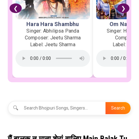
❮
❯
Hara Hara Shambhu
Om Namah 
Singer: Abhilipsa Panda
Singer: Heman
Composer: Jeetu Sharma
Composer:
Label: Jeetu Sharma
Label: Soor
🔍
Search
मैं बालक तू माता शेरां वालिए Main Balak Tu