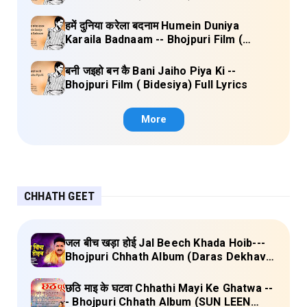
हमें दुनिया करेला बदनाम Humein Duniya
Karaila Badnaam -- Bhojpuri Film (
Bidesiya) Full Lyrics
बनी जइहो बन कै Bani Jaiho Piya Ki --
Bhojpuri Film ( Bidesiya) Full Lyrics
More
CHHATH GEET
जल बीच खड़ा होई Jal Beech Khada Hoib---
Bhojpuri Chhath Album (Daras Dekhava
Ae Deenanath) Lyrics
छठि माइ के घटवा Chhathi Mayi Ke Ghatwa --
- Bhojpuri Chhath Album (SUN LEEN