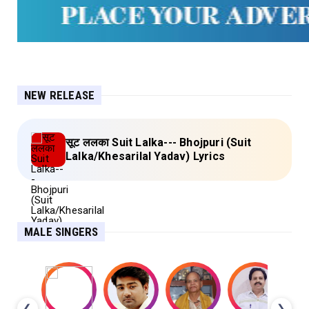
NEW RELEASE
सूट ललका Suit Lalka--- Bhojpuri (Suit
Lalka/Khesarilal Yadav) Lyrics
MALE SINGERS
❮
❯