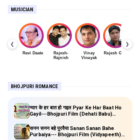
MUSICIAN
❮
❯
Ravi Daate
Rajesh-
Vinay
Rajesh Gupta
Rajnish
Vinayak
Sh
BHOJPURI ROMANCE
प्यार के हर बात हो गइल Pyar Ke Har Baat Ho
Gayil---Bhojpuri Film (Dehati Babu)
Lyrics
सनन सनन बहे पुरवैया Sanan Sanan Bahe
Purbaiya--- Bhojpuri Film (Vidyapeeth)