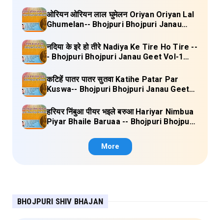
Geet Vol-1 (Tripti Shakya) Full Lyrics
ओरियन ओरियन लाल घुमेलन Oriyan Oriyan Lal
Ghumelan-- Bhojpuri Bhojpuri Janau
Geet Vol-1 (Tripti Shakya) Full Lyrics
नदिया के इरे हो तीरे Nadiya Ke Tire Ho Tire --
- Bhojpuri Bhojpuri Janau Geet Vol-1
(Tripti Shakya) Full Lyrics
कटिहें पातर पातर सुतवा Katihe Patar Par
Kuswa-- Bhojpuri Bhojpuri Janau Geet
Vol-1 (Tripti Shakya) Full Lyrics
हरियर निंबुआ पीयर भइले बरुआ Hariyar Nimbua
Piyar Bhaile Baruaa -- Bhojpuri Bhojpuri
Janau Geet Vol-1 (Tripti Shakya) Full
Lyrics
More
BHOJPURI SHIV BHAJAN