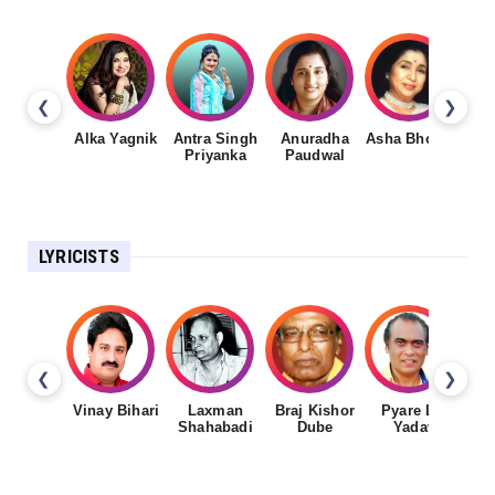
❮
❯
Alka Yagnik
Antra Singh
Anuradha
Asha Bhosale
Priyanka
Paudwal
LYRICISTS
❮
❯
Vinay Bihari
Laxman
Braj Kishor
Pyare Lal
Shahabadi
Dube
Yadav