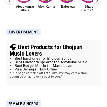
Ajeet kumar
Alok Kumar
Baleswar
Bharat
Ch
Akela
Sharma Vyas
ADVERTISEMENT
🎧 Best Products for Bhojpuri
Music Lovers
Best Earphones for Bhojpuri Songs
Best Bluetooth Speaker for Devotional Music
Best Budget Mobile for Music Lovers
Puja Samagri – Buy Online
*This page contains affiliate links. We may earn a small
commission at no extra cost to you.*
FEMALE SINGERS