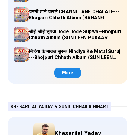
PUKAAR CHHATHI MAIYA HAMAAR)
Lyrics
चननी ताने चलले CHANNI TANE CHALALE---
Bhojpuri Chhath Album (BAHANGI
CHHATH MAAI KE JAAY) Lyrics
जोड़े जोड़े सुपवा Jode Jode Supwa--Bhojpuri
Chhath Album (SUN LEEN PUKAAR
CHHATHI MAIYA HAMAAR) Lyrics
निंदिया के मातल सुरुज Nindiya Ke Matal Suruj
---Bhojpuri Chhath Album (SUN LEEN
PUKAAR CHHATHI MAIYA HAMAAR)
Lyrics
More
KHESARILAL YADAV & SUNIL CHHAILA BIHARI
Khesarilal Yadav