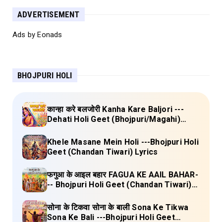
ADVERTISEMENT
Ads by Eonads
BHOJPURI HOLI
कान्हा करे बलजोरी Kanha Kare Baljori ---
Dehati Holi Geet (Bhojpuri/Magahi)
Lyrics
Khele Masane Mein Holi ---Bhojpuri Holi
Geet (Chandan Tiwari) Lyrics
फगुआ के आइल बहार FAGUA KE AAIL BAHAR-
-- Bhojpuri Holi Geet (Chandan Tiwari)
Lyrics
सोना के टिकवा सोना के बाली Sona Ke Tikwa
Sona Ke Bali ---Bhojpuri Holi Geet