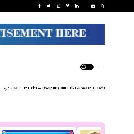
ka--- Bhojpuri (Suit Lalka/Khesarilal Yadav) Lyrics
Shiv Shan
Maithili