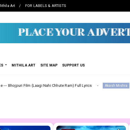
ithila Art
FOR LABELS & ARTISTS
ES
MITHILA ART
SITE MAP
SUPPORT US
 (Laagi Nahi Chhute Ram) Full Lyrics
सूट ललका Suit Lal
Akash Mishra