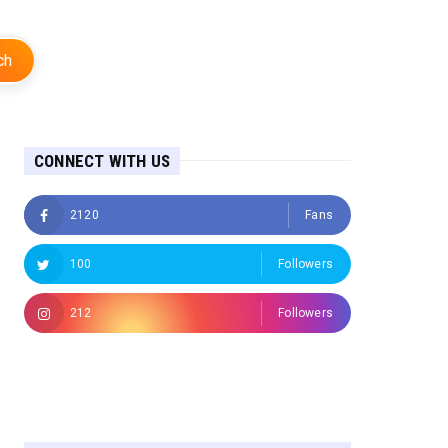
ch
CONNECT WITH US
2120
Fans
100
Followers
212
Followers
Followers