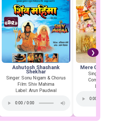
❯
Ashutosh Shashank
Mere Ghar Ram Aye
Shekhar
Singer: Jubin Nauti
Singer: Sonu Nigam & Chorus
Composer: Payal D
Film: Shiv Mahima
Label: T-Series
Label: Arun Paudwal