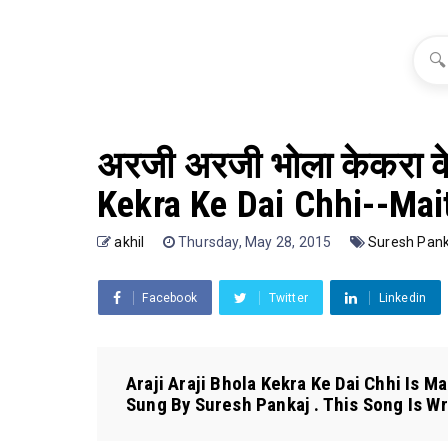
🔍
अरजी अरजी भोला केकरा के 
Kekra Ke Dai Chhi--Mait
akhil
Thursday, May 28, 2015
Suresh Pank
Facebook
Twitter
Linkedin
Araji Araji Bhola Kekra Ke Dai Chhi Is M
Sung By Suresh Pankaj . This Song Is Wri