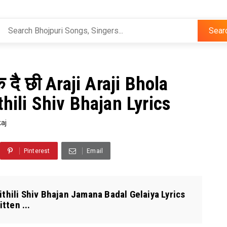
Sear
दै छी Araji Araji Bhola
hili Shiv Bhajan Lyrics
aj
Pinterest
Email
aithili Shiv Bhajan Jamana Badal Gelaiya Lyrics
tten ...