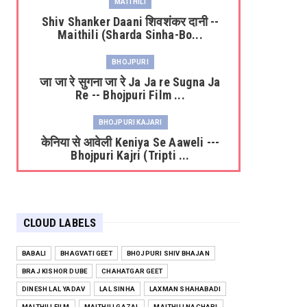
MAITHILI
Shiv Shanker Daani शिवशंकर दानी --
Maithili (Sharda Sinha-Bo...
BHOJPURI
जा जा रे सुगना जा रे Ja Ja re Sugna Ja
Re -- Bhojpuri Film ...
BHOJPURI KAJARI
केनिया से आवेली Keniya Se Aaweli ---
Bhojpuri Kajri (Tripti ...
BHOJPURI
लाल-लाल ओठवा से Lal Lal Hothwa Se -
-- Bhojpuri Film (Laagi ...
CLOUD LABELS
BHOJPURI
BABALI
BHAGVATI GEET
BHOJPURI SHIV BHAJAN
नीक सैंयां बिन भवनमां Neek Saiyan Bin
BRAJ KISHOR DUBE
CHAHATGAR GEET
Bhavanma--- Bhojpuri ...
DINESH LAL YADAV
LAL SINHA
LAXMAN SHAHABADI
BHOJPURI
MAITHILI FILM
MAITHILI GAZAL
MAITHILI NACHARI