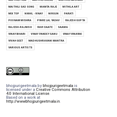
ना डरबै ना डरबै Na Darbai Na Darbai --
MAITHILI SAD SONG
MAMTA RAJE
MITHILA ART
Bhojpuri Film ( Bides...
MIX TOP
NIKHIL - VINAY
NIRGUN
PARATI
POONAM MISHRA
PYARE LAL YADAV
RAJESH GUPTA
BHOJPURI
RAJESH-RAJNISH
RAVI DAATE
SAAMA
इश्क करे ऊ Ishq Kare OO--- Bhojpuri
Film ( Bidesiya) Full Ly...
VINAY BIHARI
VINAY PANDEY SANU
VINAY VINAYAK
VIVAH GEET
MADHUSHRAVANI MANTRA
VARIOUS ARTISTS
bhojpurigeetmala
by
bhojpurigeetmala
is
licensed under a
Creative Commons Attribution
4.0 International License
.
Based on a work at
http://wwwbhojpurigeetmala.in
.