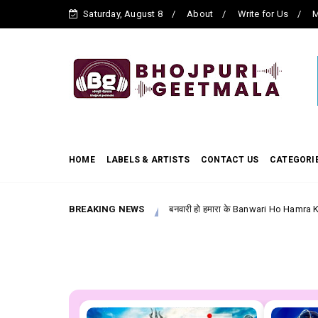
Saturday, August 8
About
Write for Us
M
HOME
LABELS & ARTISTS
CONTACT US
CATEGORI
ics
BREAKING NEWS
बनवारी हो हमारा के Banwari Ho Hamra Ke --- Bhojpuri Film
bhojpuri