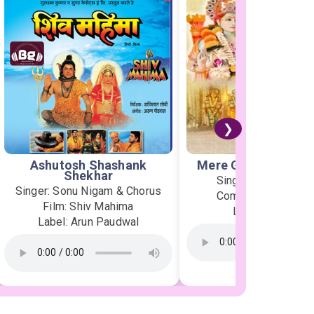
❯
Ashutosh Shashank
Mere Ghar Ram Aye
Shekhar
Singer: Jubin Nauti
Singer: Sonu Nigam & Chorus
Composer: Payal D
Film: Shiv Mahima
Label: T-Series
Label: Arun Paudwal