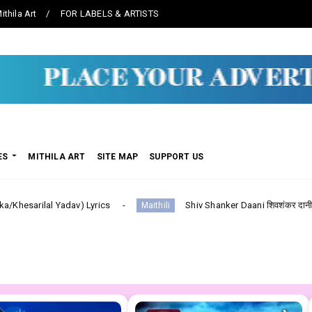
ithila Art
FOR LABELS & ARTISTS
ES
MITHILA ART
SITE MAP
SUPPORT US
) Lyrics
Shiv Shanker Daani शिवशंकर दानी -- Maithili (Sharda
Maithili