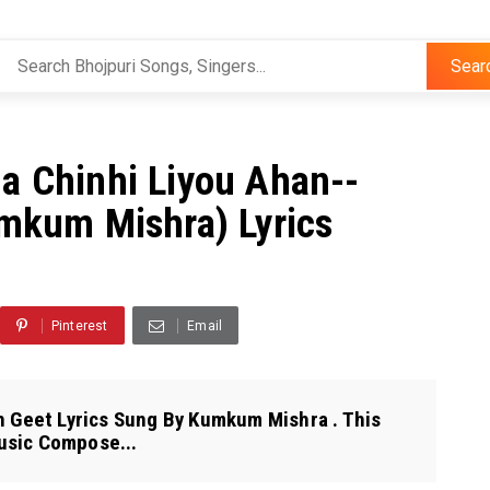
Sear
ulha Chinhi Liyou Ahan--
umkum Mishra) Lyrics
Pinterest
Email
ah Geet Lyrics Sung By Kumkum Mishra . This
usic Compose...