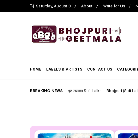
Saturday, August 8
About
Write for Us
M
HOME
LABELS & ARTISTS
CONTACT US
CATEGORI
BREAKING NEWS
सूट ललका Suit Lalka--- Bhojpuri (Suit Lalka/Khesarilal Yadav
Akash Mishra