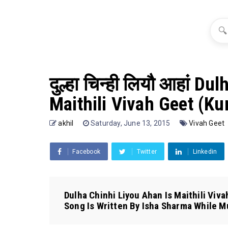
🔍
दुल्हा चिन्ही लियौ आहां D
Maithili Vivah Geet (K
akhil
Saturday, June 13, 2015
Vivah Geet
Facebook
Twitter
Linkedin
Dulha Chinhi Liyou Ahan Is Maithili Viv
Song Is Written By Isha Sharma While M