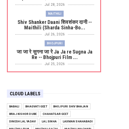
Jul 28, 2026
MAITHILI
Shiv Shanker Daani शिवशंकर दानी --
Maithili (Sharda Sinha-Bo...
Jul 26, 2026
BHOJPURI
जा जा रे सुगना जा रे Ja Ja re Sugna Ja
Re -- Bhojpuri Film ...
Jul 25, 2026
BHOJPURI KAJARI
केनिया से आवेली Keniya Se Aaweli ---
Bhojpuri Kajri (Tripti ...
CLOUD LABELS
Jul 22, 2026
BHOJPURI
BABALI
BHAGVATI GEET
BHOJPURI SHIV BHAJAN
लाल-लाल ओठवा से Lal Lal Hothwa Se -
BRAJ KISHOR DUBE
CHAHATGAR GEET
-- Bhojpuri Film (Laagi ...
DINESH LAL YADAV
LAL SINHA
LAXMAN SHAHABADI
Jul 20, 2026
MAITHILI FILM
MAITHILI GAZAL
MAITHILI NACHARI