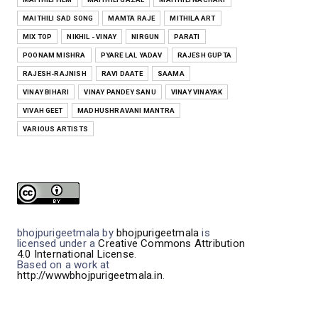
BHOJPURI
MAITHILI SAD SONG
MAMTA RAJE
MITHILA ART
नीक सैंयां बिन भवनमां Neek Saiyan Bin
MIX TOP
NIKHIL - VINAY
NIRGUN
PARATI
Bhavanma--- Bhojpuri ...
POONAM MISHRA
PYARE LAL YADAV
RAJESH GUPTA
Jul 15, 2026
RAJESH-RAJNISH
RAVI DAATE
SAAMA
BHOJPURI
VINAY BIHARI
VINAY PANDEY SANU
VINAY VINAYAK
ना डरबै ना डरबै Na Darbai Na Darbai --
VIVAH GEET
MADHUSHRAVANI MANTRA
Bhojpuri Film ( Bides...
VARIOUS ARTISTS
Jul 10, 2026
BHOJPURI
इश्क करे ऊ Ishq Kare OO--- Bhojpuri
Film ( Bidesiya) Full Ly...
Jul 05, 2026
bhojpurigeetmala
by
bhojpurigeetmala
is
licensed under a
Creative Commons Attribution
4.0 International License
.
Based on a work at
http://wwwbhojpurigeetmala.in
.