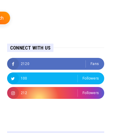
ch
CONNECT WITH US
2120
Fans
100
Followers
212
Followers
Followers