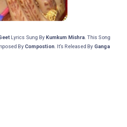
 Geet
Lyrics Sung By
Kumkum Mishra
. This Song
mposed By
Compostion
. It’s Released By
Ganga