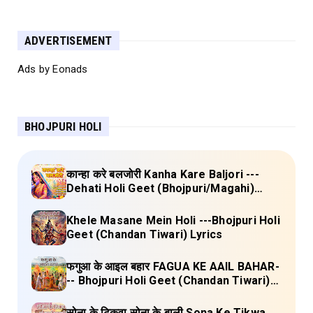
ADVERTISEMENT
Ads by Eonads
BHOJPURI HOLI
कान्हा करे बलजोरी Kanha Kare Baljori ---
Dehati Holi Geet (Bhojpuri/Magahi)
Lyrics
Khele Masane Mein Holi ---Bhojpuri Holi
Geet (Chandan Tiwari) Lyrics
फगुआ के आइल बहार FAGUA KE AAIL BAHAR-
-- Bhojpuri Holi Geet (Chandan Tiwari)
Lyrics
सोना के टिकवा सोना के बाली Sona Ke Tikwa