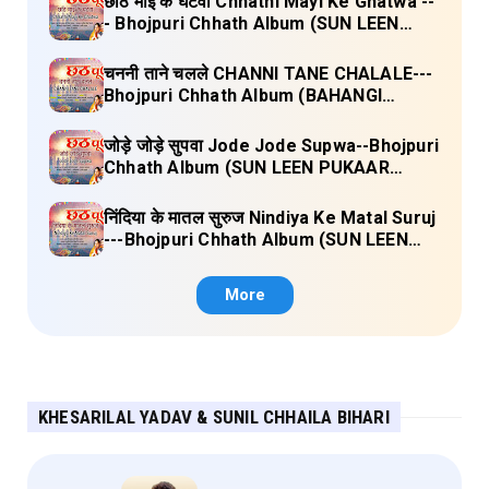
छठि माइ के घटवा Chhathi Mayi Ke Ghatwa --
- Bhojpuri Chhath Album (SUN LEEN
PUKAAR CHHATHI MAIYA HAMAAR)
Lyrics
चननी ताने चलले CHANNI TANE CHALALE---
Bhojpuri Chhath Album (BAHANGI
CHHATH MAAI KE JAAY) Lyrics
जोड़े जोड़े सुपवा Jode Jode Supwa--Bhojpuri
Chhath Album (SUN LEEN PUKAAR
CHHATHI MAIYA HAMAAR) Lyrics
निंदिया के मातल सुरुज Nindiya Ke Matal Suruj
---Bhojpuri Chhath Album (SUN LEEN
PUKAAR CHHATHI MAIYA HAMAAR)
Lyrics
More
KHESARILAL YADAV & SUNIL CHHAILA BIHARI