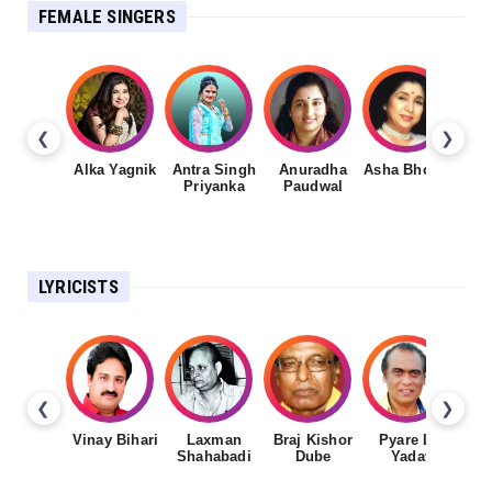
FEMALE SINGERS
❮
❯
Alka Yagnik
Antra Singh
Anuradha
Asha Bhosale
Priyanka
Paudwal
LYRICISTS
❮
❯
Vinay Bihari
Laxman
Braj Kishor
Pyare Lal
Shahabadi
Dube
Yadav