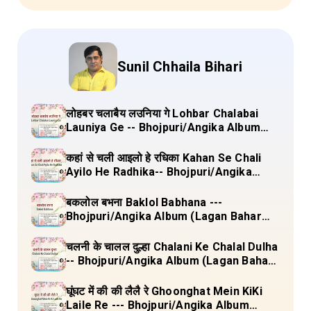
Sunil Chhaila Bihari
लोहबर चलाबैय लउनिया गे Lohbar Chalabai
Launiya Ge -- Bhojpuri/Angika Album
(Lagan Bahar Doliya Kahar Part-3) Full
Lyrics
कहां से चली आइलो हे रधिका Kahan Se Chali
Ayilo He Radhika-- Bhojpuri/Angika
Album (Lagan Bahar Doliya Kahar Part-
3) Full Lyrics
बकलोल बभना Baklol Babhana ---
Bhojpuri/Angika Album (Lagan Bahar
Doliya Kahar Part-3) Full Lyrics
चलनी के चालल दुल्हा Chalani Ke Chalal Dulha
-- Bhojpuri/Angika Album (Lagan Bahar
Doliya Kahar Part-3) Full Lyrics
घूंघट में की की लैलै रे Ghoonghat Mein KiKi
Laile Re --- Bhojpuri/Angika Album