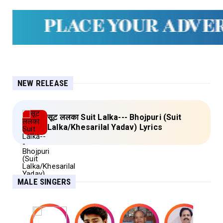
NEW RELEASE
सूट ललका Suit Lalka--- Bhojpuri (Suit
Lalka/Khesarilal Yadav) Lyrics
MALE SINGERS