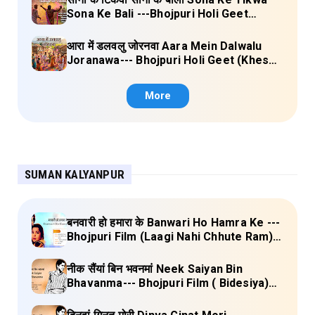
Sona Ke Bali ---Bhojpuri Holi Geet
(Kalpana, Manoj Mishra) Lyrics
आरा में डलवलु जोरनवा Aara Mein Dalwalu
Joranawa--- Bhojpuri Holi Geet (Khesari
Lal Yadav) Lyrics
More
SUMAN KALYANPUR
बनवारी हो हमारा के Banwari Ho Hamra Ke ---
Bhojpuri Film (Laagi Nahi Chhute Ram)
Full Lyrics
नीक सैंयां बिन भवनमां Neek Saiyan Bin
Bhavanma--- Bhojpuri Film ( Bidesiya)
Full Lyrics