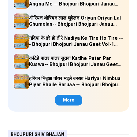
Angna Me -- Bhojpuri Bhojpuri Janau
Geet Vol-1 (Tripti Shakya) Full Lyrics
ओरियन ओरियन लाल घुमेलन Oriyan Oriyan Lal
Ghumelan-- Bhojpuri Bhojpuri Janau
Geet Vol-1 (Tripti Shakya) Full Lyrics
नदिया के इरे हो तीरे Nadiya Ke Tire Ho Tire --
- Bhojpuri Bhojpuri Janau Geet Vol-1
(Tripti Shakya) Full Lyrics
कटिहें पातर पातर सुतवा Katihe Patar Par
Kuswa-- Bhojpuri Bhojpuri Janau Geet
Vol-1 (Tripti Shakya) Full Lyrics
हरियर निंबुआ पीयर भइले बरुआ Hariyar Nimbua
Piyar Bhaile Baruaa -- Bhojpuri Bhojpuri
Janau Geet Vol-1 (Tripti Shakya) Full
Lyrics
More
BHOJPURI SHIV BHAJAN