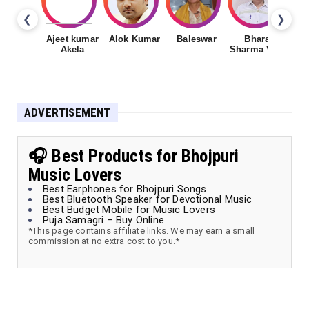
❮
❯
Ajeet kumar
Alok Kumar
Baleswar
Bharat
Ch
Akela
Sharma Vyas
ADVERTISEMENT
🎧 Best Products for Bhojpuri
Music Lovers
Best Earphones for Bhojpuri Songs
Best Bluetooth Speaker for Devotional Music
Best Budget Mobile for Music Lovers
Puja Samagri – Buy Online
*This page contains affiliate links. We may earn a small
commission at no extra cost to you.*