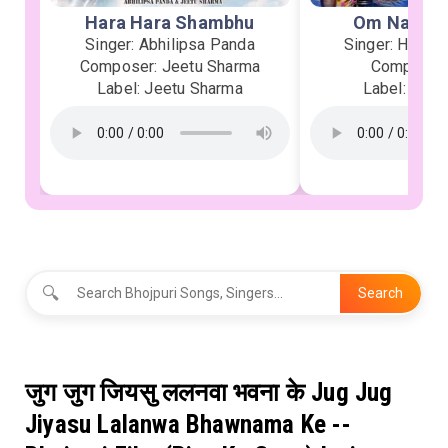
Hara Hara Shambhu
Om Namah 
Singer: Abhilipsa Panda
Singer: Heman
Composer: Jeetu Sharma
Composer:
Label: Jeetu Sharma
Label: Soor
🔍
Search
जुग जुग जियसु ललनवा भवना के Jug Jug
Jiyasu Lalanwa Bhawnama Ke --