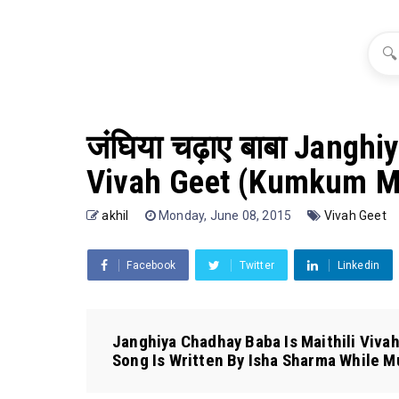
🔍
जंघिया चढ़ाए बाबा Jangh
Vivah Geet (Kumkum Mi
akhil
Monday, June 08, 2015
Vivah Geet
Facebook
Twitter
Linkedin
Janghiya Chadhay Baba Is Maithili Viva
Song Is Written By Isha Sharma While Mu