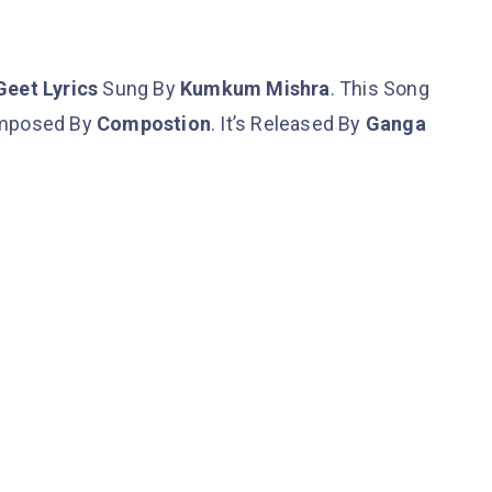
Geet Lyrics
Sung By
Kumkum Mishra
. This Song
mposed By
Compostion
. It’s Released By
Ganga