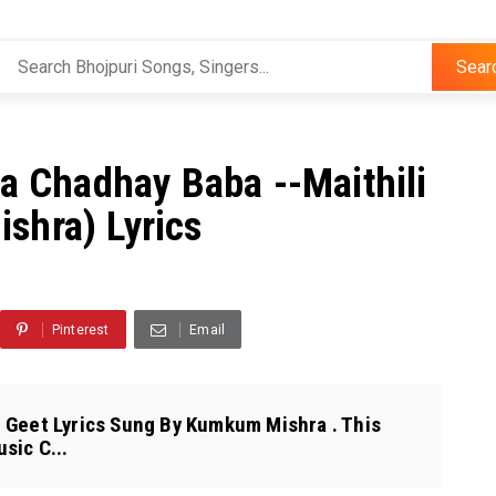
Sear
iya Chadhay Baba --Maithili
shra) Lyrics
Pinterest
Email
h Geet Lyrics Sung By Kumkum Mishra . This
sic C...