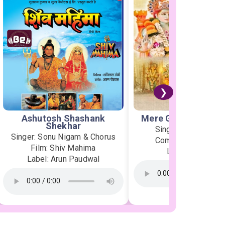
❯
Ashutosh Shashank
Mere Ghar Ram Aye
Shekhar
Singer: Jubin Nauti
Singer: Sonu Nigam & Chorus
Composer: Payal D
Film: Shiv Mahima
Label: T-Series
Label: Arun Paudwal