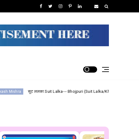
ूट ललका Suit Lalka--- Bhojpuri (Suit Lalka/Khesarilal Yadav) Lyrics
Mait