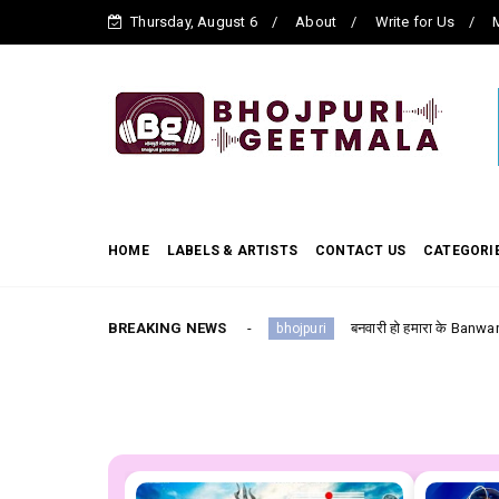
Thursday, August 6
About
Write for Us
M
HOME
LABELS & ARTISTS
CONTACT US
CATEGORI
te Ram) Full Lyrics
BREAKING NEWS
बनवारी हो हमारा के Banwari Ho Hamra Ke -
bhojpuri