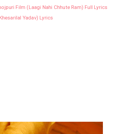
Bhojpuri Film (Laagi Nahi Chhute Ram) Full Lyrics
/Khesarilal Yadav) Lyrics