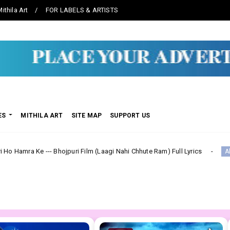
ithila Art
FOR LABELS & ARTISTS
ES
MITHILA ART
SITE MAP
SUPPORT US
-- Bhojpuri Film (Laagi Nahi Chhute Ram) Full Lyrics
स
Akash Mishra