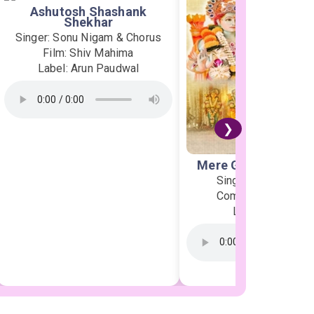
Ashutosh Shashank
Shekhar
Singer: Sonu Nigam & Chorus
Film: Shiv Mahima
Label: Arun Paudwal
❯
Mere Ghar Ram Aye
Singer: Jubin Nauti
Composer: Payal D
Label: T-Series