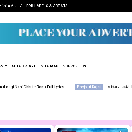
ithila Art
FOR LABELS & ARTISTS
ES
MITHILA ART
SITE MAP
SUPPORT US
ute Ram) Full Lyrics
केनिया से आवेली Keniya Se Aaweli --
Bhojpuri Kajari