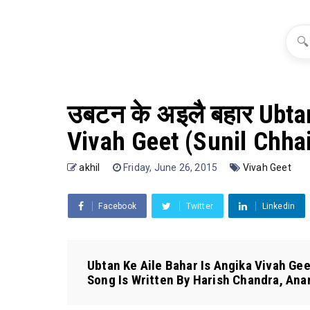
🔍
उबटन के अइलै बहार Ubta
Vivah Geet (Sunil Chhai
akhil
Friday, June 26, 2015
Vivah Geet
Facebook
Twitter
Linkedin
Ubtan Ke Aile Bahar Is Angika Vivah Gee
Song Is Written By Harish Chandra, Anan