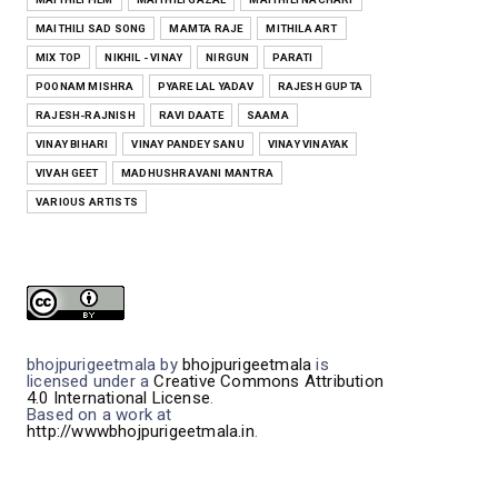
MAITHILI SAD SONG
MAMTA RAJE
MITHILA ART
MIX TOP
NIKHIL - VINAY
NIRGUN
PARATI
POONAM MISHRA
PYARE LAL YADAV
RAJESH GUPTA
RAJESH-RAJNISH
RAVI DAATE
SAAMA
VINAY BIHARI
VINAY PANDEY SANU
VINAY VINAYAK
VIVAH GEET
MADHUSHRAVANI MANTRA
VARIOUS ARTISTS
bhojpurigeetmala
by
bhojpurigeetmala
is
licensed under a
Creative Commons Attribution
4.0 International License
.
Based on a work at
http://wwwbhojpurigeetmala.in
.