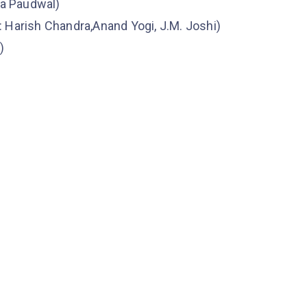
dha Paudwal)
cst : Harish Chandra,Anand Yogi, J.M. Joshi)
)