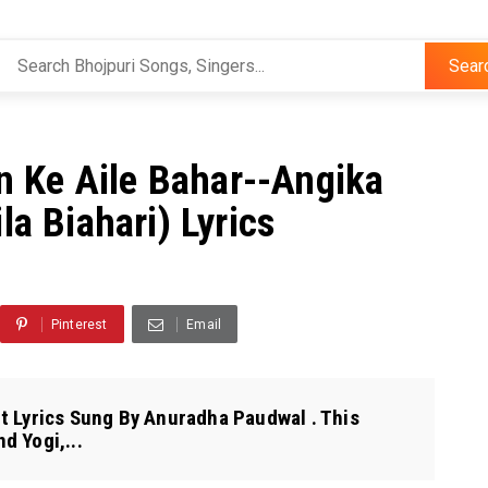
Sear
n Ke Aile Bahar--Angika
la Biahari) Lyrics
Pinterest
Email
t Lyrics Sung By Anuradha Paudwal . This
d Yogi,...