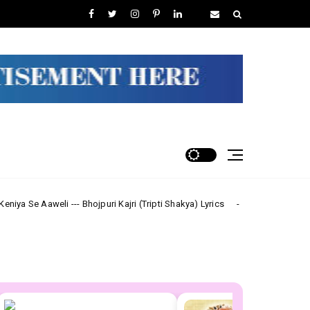
- Bhojpuri Kajri (Tripti Shakya) Lyrics
लाल-लाल ओठवा से Lal 
bhojpuri