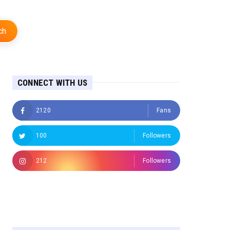
ch
CONNECT WITH US
2120
Fans
100
Followers
212
Followers
Followers