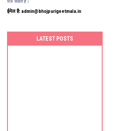
भेज सकते हैं।
ईमेल है: admin@bhojpurigeetmala.in
LATEST POSTS