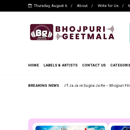
Thursday, August 6
About
Write for Us
M
HOME
LABELS & ARTISTS
CONTACT US
CATEGORI
जा जा रे सुगना जा रे Ja Ja re Sugna Ja Re -- Bhojpuri Film (Laagi Nahi Chh
BREAKING NEWS
uri