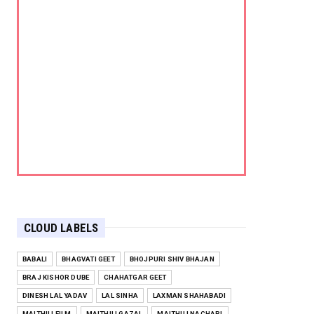
CLOUD LABELS
BABALI
BHAGVATI GEET
BHOJPURI SHIV BHAJAN
BRAJ KISHOR DUBE
CHAHATGAR GEET
DINESH LAL YADAV
LAL SINHA
LAXMAN SHAHABADI
MAITHILI FILM
MAITHILI GAZAL
MAITHILI NACHARI