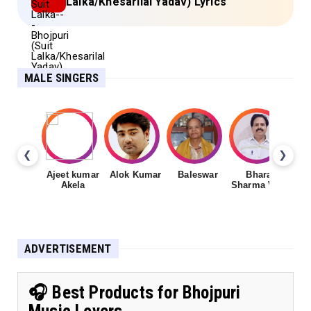
Lalka/Khesarilal Yadav) Lyrics
MALE SINGERS
❮
❯
Ajeet kumar
Alok Kumar
Baleswar
Bharat
Ch
Akela
Sharma Vyas
ADVERTISEMENT
🎧 Best Products for Bhojpuri