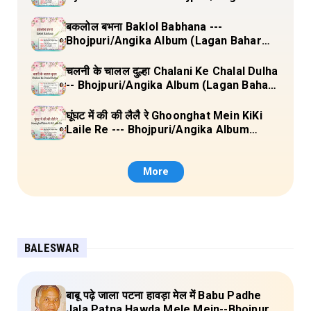
Album (Lagan Bahar Doliya Kahar Part-
3) Full Lyrics
बकलोल बभना Baklol Babhana ---
Bhojpuri/Angika Album (Lagan Bahar
Doliya Kahar Part-3) Full Lyrics
चलनी के चालल दुल्हा Chalani Ke Chalal Dulha
-- Bhojpuri/Angika Album (Lagan Bahar
Doliya Kahar Part-3) Full Lyrics
घूंघट में की की लैलै रे Ghoonghat Mein KiKi
Laile Re --- Bhojpuri/Angika Album
(Lagan Bahar Doliya Kahar Part-3) Full
Lyrics
More
BALESWAR
बाबू पढ़े जाला पटना हावड़ा मेल में Babu Padhe
Jala Patna Hawda Mele Mein--Bhojpuri