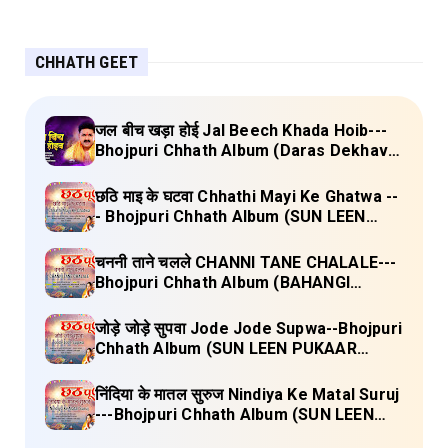
CHHATH GEET
जल बीच खड़ा होई Jal Beech Khada Hoib---
Bhojpuri Chhath Album (Daras Dekhava
Ae Deenanath) Lyrics
छठि माइ के घटवा Chhathi Mayi Ke Ghatwa --
- Bhojpuri Chhath Album (SUN LEEN
PUKAAR CHHATHI MAIYA HAMAAR)
Lyrics
चननी ताने चलले CHANNI TANE CHALALE---
Bhojpuri Chhath Album (BAHANGI
CHHATH MAAI KE JAAY) Lyrics
जोड़े जोड़े सुपवा Jode Jode Supwa--Bhojpuri
Chhath Album (SUN LEEN PUKAAR
CHHATHI MAIYA HAMAAR) Lyrics
निंदिया के मातल सुरुज Nindiya Ke Matal Suruj
---Bhojpuri Chhath Album (SUN LEEN
PUKAAR CHHATHI MAIYA HAMAAR)