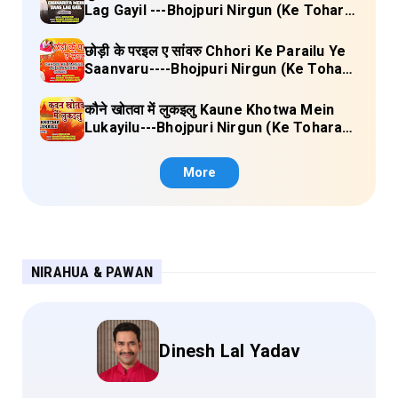
Lag Gayil ---Bhojpuri Nirgun (Ke Tohara
Sange Jai) Lyrics
छोड़ी के परइल ए सांवरु Chhori Ke Parailu Ye
Saanvaru----Bhojpuri Nirgun (Ke Tohara
Sange Jai) Lyrics
कौने खोतवा में लुकइलु Kaune Khotwa Mein
Lukayilu---Bhojpuri Nirgun (Ke Tohara
Sange Jai) Lyrics
More
NIRAHUA & PAWAN
Dinesh Lal Yadav