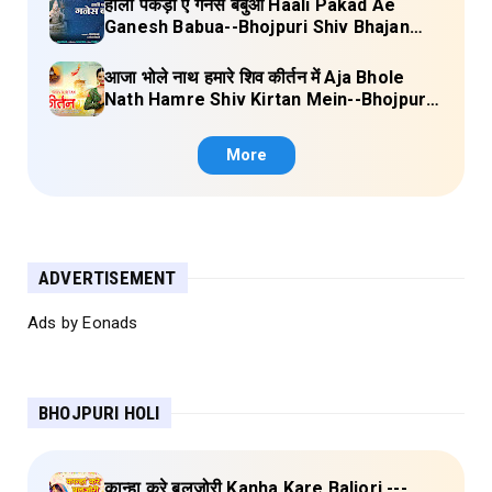
हाली पकड़ा ए गनेस बबुआ Haali Pakad Ae
Ganesh Babua--Bhojpuri Shiv Bhajan
(Ae Ganesh babaua) Lyrics
आजा भोले नाथ हमारे शिव कीर्तन में Aja Bhole
Nath Hamre Shiv Kirtan Mein--Bhojpuri
Shiv Bhajan (Akshara Singh) Lyrics
More
ADVERTISEMENT
Ads by Eonads
BHOJPURI HOLI
कान्हा करे बलजोरी Kanha Kare Baljori ---