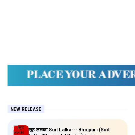
NEW RELEASE
सूट ललका Suit Lalka--- Bhojpuri (Suit