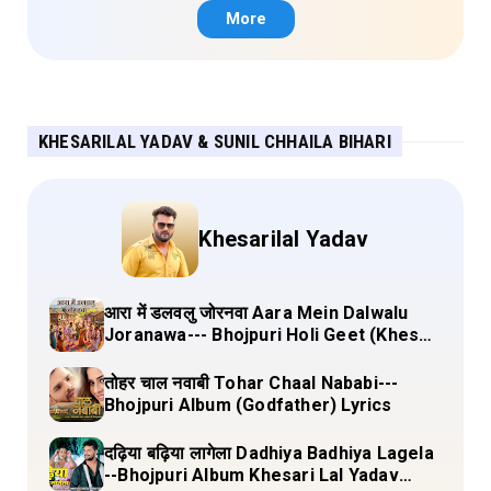
Lyrics
More
KHESARILAL YADAV & SUNIL CHHAILA BIHARI
Khesarilal Yadav
आरा में डलवलु जोरनवा Aara Mein Dalwalu
Joranawa--- Bhojpuri Holi Geet (Khesari
Lal Yadav) Lyrics
तोहर चाल नवाबी Tohar Chaal Nababi---
Bhojpuri Album (Godfather) Lyrics
दढ़िया बढ़िया लागेला Dadhiya Badhiya Lagela
--Bhojpuri Album Khesari Lal Yadav