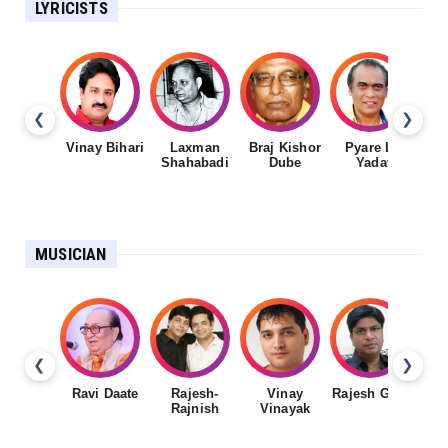
LYRICISTS
❮
❯
Vinay Bihari
Laxman
Braj Kishor
Pyare Lal
Shahabadi
Dube
Yadav
MUSICIAN
❮
❯
Ravi Daate
Rajesh-
Vinay
Rajesh Gupta
Rajnish
Vinayak
Sh