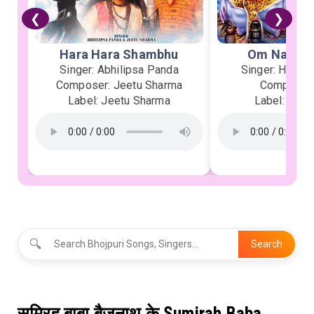
❮
❯
Hara Hara Shambhu
Om Namah 
Singer: Abhilipsa Panda
Singer: Heman
Composer: Jeetu Sharma
Composer:
Label: Jeetu Sharma
Label: Soor
🔍
Search
सुमिरह बाबा बैजनाथ के Sumirah Baba