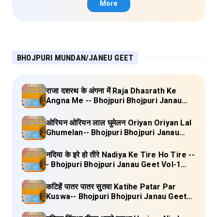
More
BHOJPURI MUNDAN/JANEU GEET
राजा दशरथ के अंगना में Raja Dhasrath Ke
Angna Me -- Bhojpuri Bhojpuri Janau
Geet Vol-1 (Tripti Shakya) Full Lyrics
ओरियन ओरियन लाल घुमेलन Oriyan Oriyan Lal
Ghumelan-- Bhojpuri Bhojpuri Janau
Geet Vol-1 (Tripti Shakya) Full Lyrics
नदिया के इरे हो तीरे Nadiya Ke Tire Ho Tire --
- Bhojpuri Bhojpuri Janau Geet Vol-1
(Tripti Shakya) Full Lyrics
कटिहें पातर पातर सुतवा Katihe Patar Par
Kuswa-- Bhojpuri Bhojpuri Janau Geet
Vol-1 (Tripti Shakya) Full Lyrics