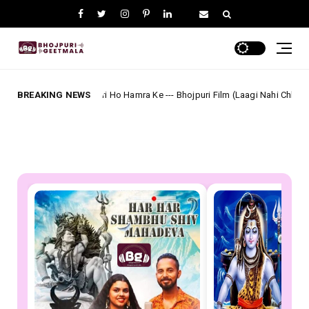
 Banwari Ho Hamra Ke --- Bhojpuri Film (Laagi Nahi Chhute Ram) Full Lyrics
BREAKING NEWS