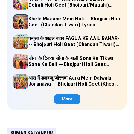
Dehati Holi Geet (Bhojpuri/Magahi)
Lyrics
Khele Masane Mein Holi ---Bhojpuri Holi
Geet (Chandan Tiwari) Lyrics
फगुआ के आइल बहार FAGUA KE AAIL BAHAR-
-- Bhojpuri Holi Geet (Chandan Tiwari)
Lyrics
सोना के टिकवा सोना के बाली Sona Ke Tikwa
Sona Ke Bali ---Bhojpuri Holi Geet
(Kalpana, Manoj Mishra) Lyrics
आरा में डलवलु जोरनवा Aara Mein Dalwalu
Joranawa--- Bhojpuri Holi Geet (Khesari
Lal Yadav) Lyrics
More
SUMAN KALYANPUR