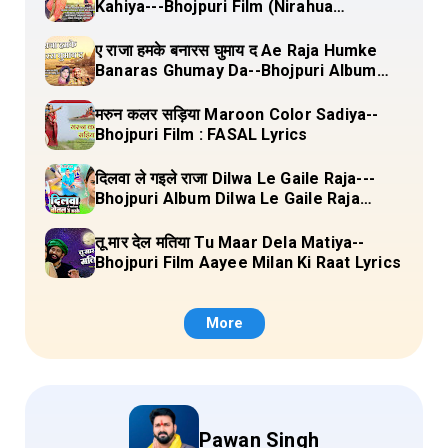
Kahiya---Bhojpuri Film (Nirahua
Hindustani 4) Lyrics
ए राजा हमके बनारस घुमाय द Ae Raja Humke
Banaras Ghumay Da--Bhojpuri Album
(Chirgana Pa Gail Mal Bada Dhansu)
Lyrics
मरुन कलर सड़िया Maroon Color Sadiya--
Bhojpuri Film : FASAL Lyrics
दिलवा ले गइले राजा Dilwa Le Gaile Raja---
Bhojpuri Album Dilwa Le Gaile Raja
Lyrics
तू मार देल मतिया Tu Maar Dela Matiya--
Bhojpuri Film Aayee Milan Ki Raat Lyrics
More
Pawan Singh