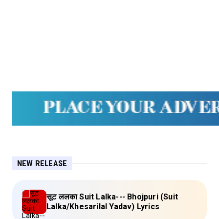
NEW RELEASE
सूट ललका Suit Lalka--- Bhojpuri (Suit
Lalka/Khesarilal Yadav) Lyrics