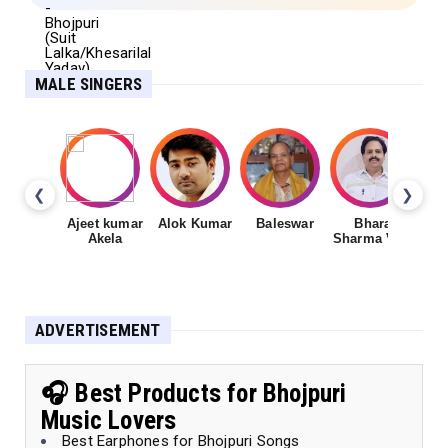
MALE SINGERS
❮
❯
Ajeet kumar
Alok Kumar
Baleswar
Bharat
Ch
Akela
Sharma Vyas
ADVERTISEMENT
🎧 Best Products for Bhojpuri
Music Lovers
Best Earphones for Bhojpuri Songs