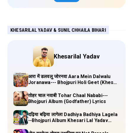
KHESARILAL YADAV & SUNIL CHHAILA BIHARI
Khesarilal Yadav
आरा में डलवलु जोरनवा Aara Mein Dalwalu
Joranawa--- Bhojpuri Holi Geet (Khesari
Lal Yadav) Lyrics
तोहर चाल नवाबी Tohar Chaal Nababi---
Bhojpuri Album (Godfather) Lyrics
दढ़िया बढ़िया लागेला Dadhiya Badhiya Lagela
--Bhojpuri Album Khesari Lal Yadav
Lyrics