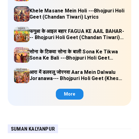
Lyrics
Khele Masane Mein Holi ---Bhojpuri Holi
Geet (Chandan Tiwari) Lyrics
फगुआ के आइल बहार FAGUA KE AAIL BAHAR-
-- Bhojpuri Holi Geet (Chandan Tiwari)
Lyrics
सोना के टिकवा सोना के बाली Sona Ke Tikwa
Sona Ke Bali ---Bhojpuri Holi Geet
(Kalpana, Manoj Mishra) Lyrics
आरा में डलवलु जोरनवा Aara Mein Dalwalu
Joranawa--- Bhojpuri Holi Geet (Khesari
Lal Yadav) Lyrics
More
SUMAN KALYANPUR