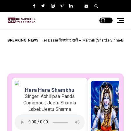
 Shanker Daani शिवशंकर दानी -- Maithili (Sharda Sinha-BolBum) Lyrics
BREAKING NEWS
bh
Hara Hara Shambhu
Singer: Abhilipsa Panda
Composer: Jeetu Sharma
Label: Jeetu Sharma