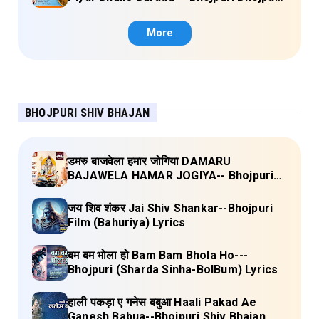
Janau Geet Vol-1 (Tripti Shakya) Full
Lyrics
More
BHOJPURI SHIV BHAJAN
डमरु बाजवेला हमार जोगिया DAMARU
BAJAWELA HAMAR JOGIYA-- Bhojpuri
Shiv Bhajan (Pujya Rajan Jee ) Lyrics
जय शिव शंकर Jai Shiv Shankar--Bhojpuri
Film (Bahuriya) Lyrics
बम बम भोला हो Bam Bam Bhola Ho---
Bhojpuri (Sharda Sinha-BolBum) Lyrics
हाली पकड़ा ए गनेस बबुआ Haali Pakad Ae
Ganesh Babua--Bhojpuri Shiv Bhajan