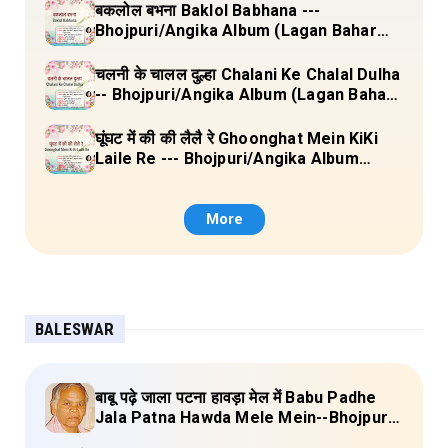
3) Full Lyrics
बकलोल बभना Baklol Babhana ---
Bhojpuri/Angika Album (Lagan Bahar
Doliya Kahar Part-3) Full Lyrics
चलनी के चालल दुल्हा Chalani Ke Chalal Dulha
-- Bhojpuri/Angika Album (Lagan Bahar
Doliya Kahar Part-3) Full Lyrics
घूंघट में की की लैलै रे Ghoonghat Mein KiKi
Laile Re --- Bhojpuri/Angika Album
(Lagan Bahar Doliya Kahar Part-3) Full
Lyrics
More
BALESWAR
बाबू पढ़े जाला पटना हावड़ा मेल में Babu Padhe
Jala Patna Hawda Mele Mein--Bhojpuri
Baleswar Birha Lyrics