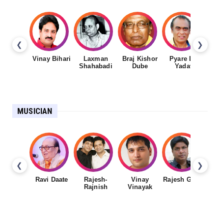
❮
❯
Vinay Bihari
Laxman
Braj Kishor
Pyare Lal
Shahabadi
Dube
Yadav
MUSICIAN
❮
❯
Ravi Daate
Rajesh-
Vinay
Rajesh Gupta
Rajnish
Vinayak
Sh