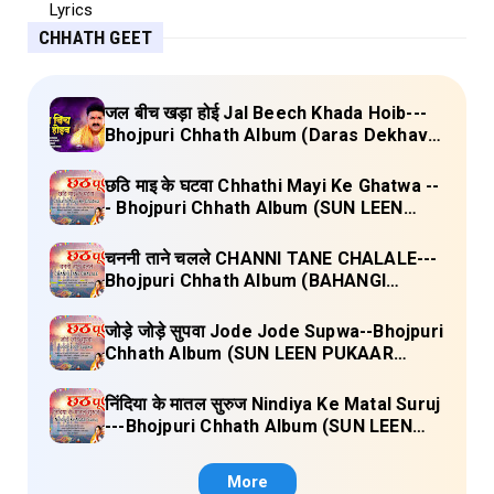
CHHATH GEET
जल बीच खड़ा होई Jal Beech Khada Hoib---
Bhojpuri Chhath Album (Daras Dekhava
Ae Deenanath) Lyrics
छठि माइ के घटवा Chhathi Mayi Ke Ghatwa --
- Bhojpuri Chhath Album (SUN LEEN
PUKAAR CHHATHI MAIYA HAMAAR)
Lyrics
चननी ताने चलले CHANNI TANE CHALALE---
Bhojpuri Chhath Album (BAHANGI
CHHATH MAAI KE JAAY) Lyrics
जोड़े जोड़े सुपवा Jode Jode Supwa--Bhojpuri
Chhath Album (SUN LEEN PUKAAR
CHHATHI MAIYA HAMAAR) Lyrics
निंदिया के मातल सुरुज Nindiya Ke Matal Suruj
---Bhojpuri Chhath Album (SUN LEEN
PUKAAR CHHATHI MAIYA HAMAAR)
Lyrics
More