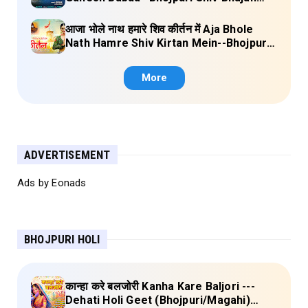
(Ae Ganesh babaua) Lyrics
आजा भोले नाथ हमारे शिव कीर्तन में Aja Bhole
Nath Hamre Shiv Kirtan Mein--Bhojpuri
Shiv Bhajan (Akshara Singh) Lyrics
More
ADVERTISEMENT
Ads by Eonads
BHOJPURI HOLI
कान्हा करे बलजोरी Kanha Kare Baljori ---
Dehati Holi Geet (Bhojpuri/Magahi)