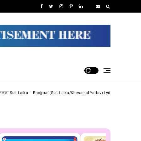
 Bhojpuri (Suit Lalka/Khesarilal Yadav) Lyrics
Shiv Shanker 
Maithili