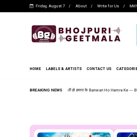
Friday, August 7
About
Write for Us
Mith
HOME
LABELS & ARTISTS
CONTACT US
CATEGORI
बनवारी हो हमारा के Banwari Ho Hamra Ke --- Bhojpuri Film (Laa
BREAKING NEWS
bhojpuri