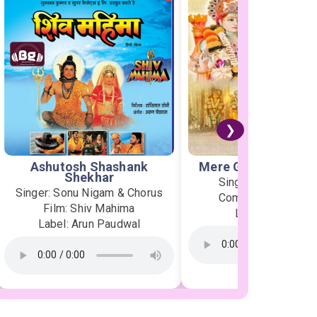
❯
Ashutosh Shashank
Mere Ghar Ram Aye
Shekhar
Singer: Jubin Nauti
Singer: Sonu Nigam & Chorus
Composer: Payal D
Film: Shiv Mahima
Label: T-Series
Label: Arun Paudwal