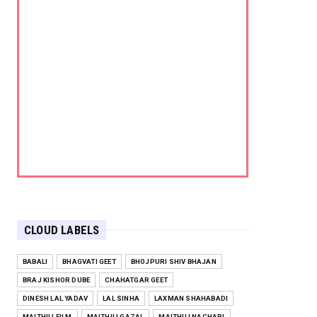
CLOUD LABELS
BABALI
BHAGVATI GEET
BHOJPURI SHIV BHAJAN
BRAJ KISHOR DUBE
CHAHATGAR GEET
DINESH LAL YADAV
LAL SINHA
LAXMAN SHAHABADI
MAITHILI FILM
MAITHILI GAZAL
MAITHILI NACHARI