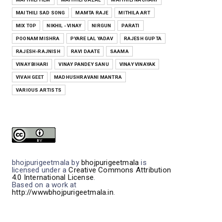
MAITHILI SAD SONG
MAMTA RAJE
MITHILA ART
MIX TOP
NIKHIL - VINAY
NIRGUN
PARATI
POONAM MISHRA
PYARE LAL YADAV
RAJESH GUPTA
RAJESH-RAJNISH
RAVI DAATE
SAAMA
VINAY BIHARI
VINAY PANDEY SANU
VINAY VINAYAK
VIVAH GEET
MADHUSHRAVANI MANTRA
VARIOUS ARTISTS
bhojpurigeetmala
by
bhojpurigeetmala
is
licensed under a
Creative Commons Attribution
4.0 International License
.
Based on a work at
http://wwwbhojpurigeetmala.in
.