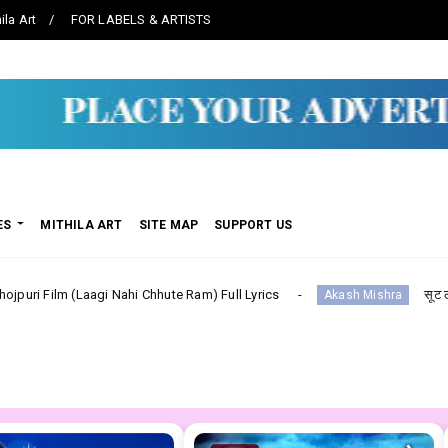
ila Art
FOR LABELS & ARTISTS
ES
MITHILA ART
SITE MAP
SUPPORT US
gi Nahi Chhute Ram) Full Lyrics
सूट ललका Suit Lalka---
Akash Mishra