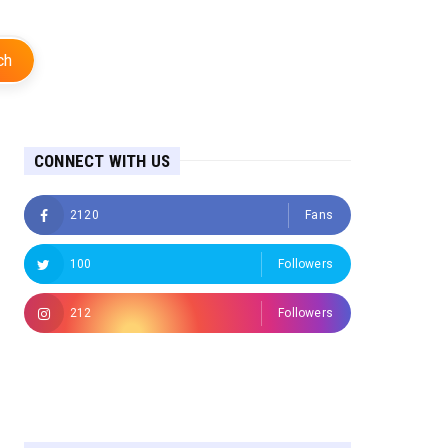
ch
CONNECT WITH US
2120
Fans
100
Followers
212
Followers
Followers