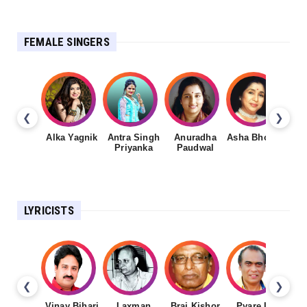
FEMALE SINGERS
❮
❯
Alka Yagnik
Antra Singh
Anuradha
Asha Bhosale
Priyanka
Paudwal
LYRICISTS
❮
❯
Vinay Bihari
Laxman
Braj Kishor
Pyare Lal