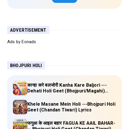
ADVERTISEMENT
Ads by Eonads
BHOJPURI HOLI
कान्हा करे बलजोरी Kanha Kare Baljori ---
Dehati Holi Geet (Bhojpuri/Magahi)
Lyrics
Khele Masane Mein Holi ---Bhojpuri Holi
Geet (Chandan Tiwari) Lyrics
फगुआ के आइल बहार FAGUA KE AAIL BAHAR-
-- Bhojpuri Holi Geet (Chandan Tiwari)