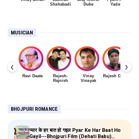
Shahabadi
Dube
Yadav
MUSICIAN
❮
❯
Ravi Daate
Rajesh-
Vinay
Rajesh Gupta
Rajnish
Vinayak
Sh
BHOJPURI ROMANCE
प्यार के हर बात हो गइल Pyar Ke Har Baat Ho
Gayil---Bhojpuri Film (Dehati Babu)