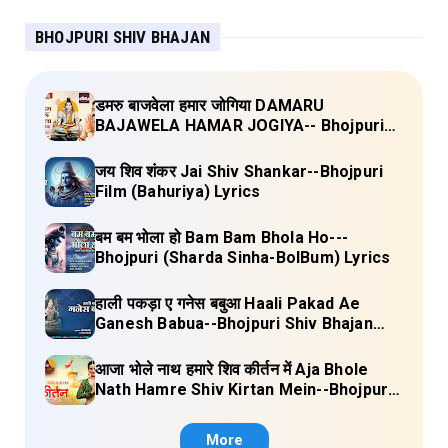
BHOJPURI SHIV BHAJAN
डमरु बाजवेला हमार जोगिया DAMARU
BAJAWELA HAMAR JOGIYA-- Bhojpuri
Shiv Bhajan (Pujya Rajan Jee ) Lyrics
जय शिव शंकर Jai Shiv Shankar--Bhojpuri
Film (Bahuriya) Lyrics
बम बम भोला हो Bam Bam Bhola Ho---
Bhojpuri (Sharda Sinha-BolBum) Lyrics
हाली पकड़ा ए गनेस बबुआ Haali Pakad Ae
Ganesh Babua--Bhojpuri Shiv Bhajan
(Ae Ganesh babaua) Lyrics
आजा भोले नाथ हमारे शिव कीर्तन में Aja Bhole
Nath Hamre Shiv Kirtan Mein--Bhojpuri
Shiv Bhajan (Akshara Singh) Lyrics
More