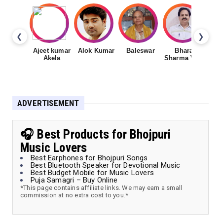
❮
❯
Ajeet kumar
Alok Kumar
Baleswar
Bharat
Ch
Akela
Sharma Vyas
ADVERTISEMENT
🎧 Best Products for Bhojpuri
Music Lovers
Best Earphones for Bhojpuri Songs
Best Bluetooth Speaker for Devotional Music
Best Budget Mobile for Music Lovers
Puja Samagri – Buy Online
*This page contains affiliate links. We may earn a small
commission at no extra cost to you.*