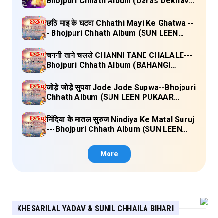
Bhojpuri Chhath Album (Daras Dekhava
Ae Deenanath) Lyrics
छठि माइ के घटवा Chhathi Mayi Ke Ghatwa --
- Bhojpuri Chhath Album (SUN LEEN
PUKAAR CHHATHI MAIYA HAMAAR)
Lyrics
चननी ताने चलले CHANNI TANE CHALALE---
Bhojpuri Chhath Album (BAHANGI
CHHATH MAAI KE JAAY) Lyrics
जोड़े जोड़े सुपवा Jode Jode Supwa--Bhojpuri
Chhath Album (SUN LEEN PUKAAR
CHHATHI MAIYA HAMAAR) Lyrics
निंदिया के मातल सुरुज Nindiya Ke Matal Suruj
---Bhojpuri Chhath Album (SUN LEEN
PUKAAR CHHATHI MAIYA HAMAAR)
Lyrics
More
KHESARILAL YADAV & SUNIL CHHAILA BIHARI