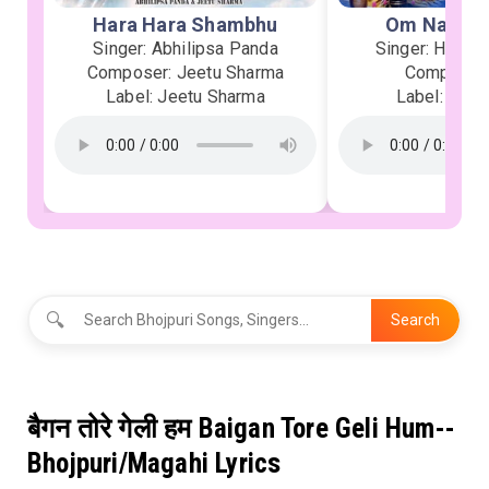
Hara Hara Shambhu
Om Namah 
Singer: Abhilipsa Panda
Singer: Heman
Composer: Jeetu Sharma
Composer:
Label: Jeetu Sharma
Label: Soor
🔍
Search
बैगन तोरे गेली हम Baigan Tore Geli Hum--
Bhojpuri/Magahi Lyrics