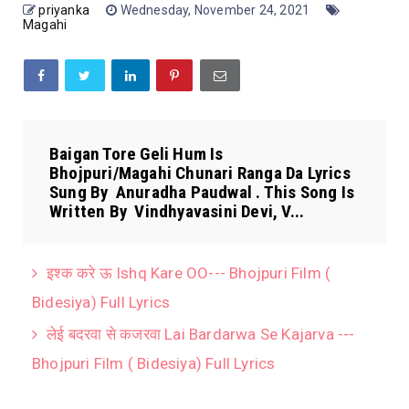
priyanka
Wednesday, November 24, 2021
Magahi
Baigan Tore Geli Hum Is
Bhojpuri/Magahi Chunari Ranga Da Lyrics
Sung By Anuradha Paudwal . This Song Is
Written By Vindhyavasini Devi, V...
इश्क करे ऊ Ishq Kare OO--- Bhojpuri Film (
Bidesiya) Full Lyrics
लेई बदरवा से कजरवा Lai Bardarwa Se Kajarva ---
Bhojpuri Film ( Bidesiya) Full Lyrics