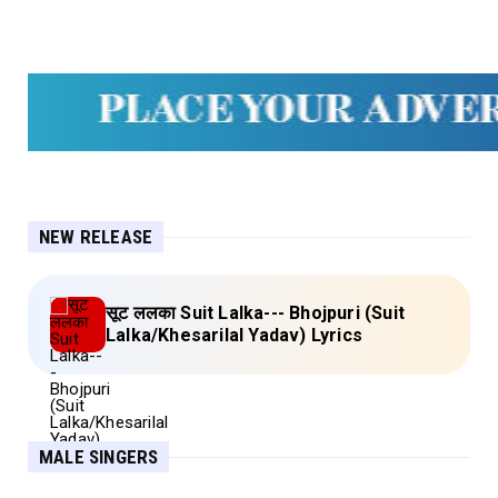
NEW RELEASE
सूट ललका Suit Lalka--- Bhojpuri (Suit
Lalka/Khesarilal Yadav) Lyrics
MALE SINGERS