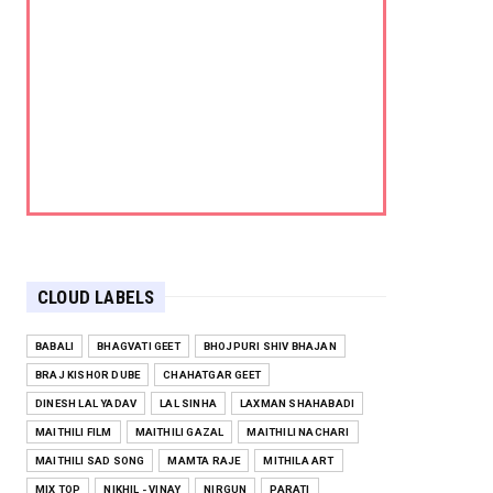
CLOUD LABELS
BABALI
BHAGVATI GEET
BHOJPURI SHIV BHAJAN
BRAJ KISHOR DUBE
CHAHATGAR GEET
DINESH LAL YADAV
LAL SINHA
LAXMAN SHAHABADI
MAITHILI FILM
MAITHILI GAZAL
MAITHILI NACHARI
MAITHILI SAD SONG
MAMTA RAJE
MITHILA ART
MIX TOP
NIKHIL - VINAY
NIRGUN
PARATI