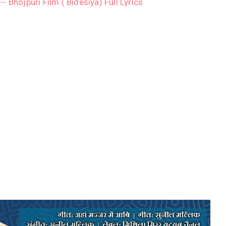
-- Bhojpuri Film ( Bidesiya) Full Lyrics