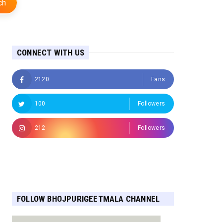
ch
CONNECT WITH US
2120
Fans
100
Followers
212
Followers
Followers
FOLLOW BHOJPURIGEETMALA CHANNEL
FOR MORE UPDATES