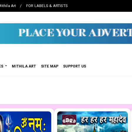
ithila Art
FOR LABELS & ARTISTS
ES
MITHILA ART
SITE MAP
SUPPORT US