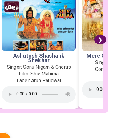
❯
Ashutosh Shashank
Mere Ghar Ram Aye
Shekhar
Singer: Jubin Nauti
Singer: Sonu Nigam & Chorus
Composer: Payal D
Film: Shiv Mahima
Label: T-Series
Label: Arun Paudwal