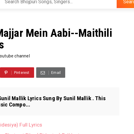
Sear
Majjar Mein Aabi--Maithili
s
outube channel
Pinterest
Email
unil Mallik Lyrics Sung By Sunil Mallik . This
usic Compo...
idesiya) Full Lyrics