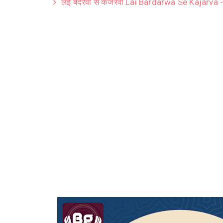
लेई बदरवा से कजरवा Lai Bardarwa Se Kajarva -