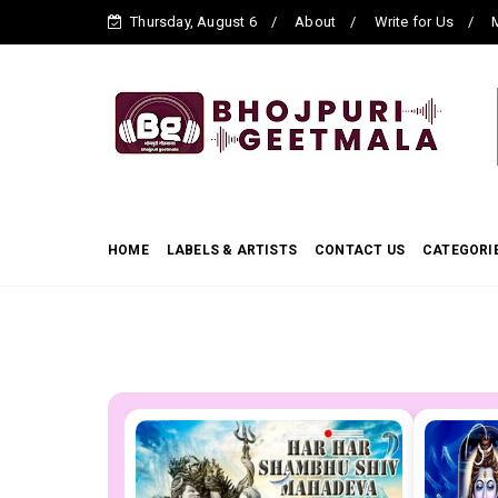
Thursday, August 6
About
Write for Us
M
HOME
LABELS & ARTISTS
CONTACT US
CATEGORI