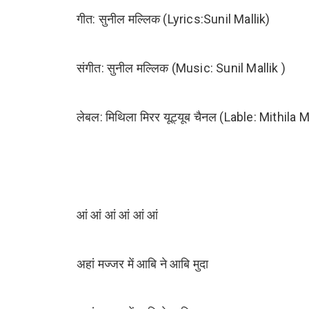
गीत: सुनील मल्लिक (Lyrics:Sunil Mallik)
संगीत: सुनील मल्लिक (Music: Sunil Mallik )
लेबल: मिथिला मिरर यूट़्यूब चैनल (Lable: Mithi
आं आं आं आं आं आं
अहां मज्जर में आबि ने आबि मुदा