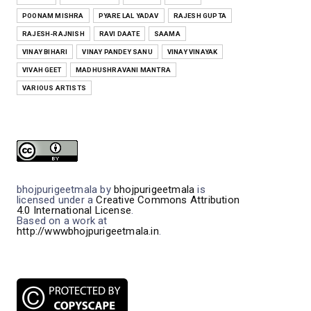
POONAM MISHRA
PYARE LAL YADAV
RAJESH GUPTA
RAJESH-RAJNISH
RAVI DAATE
SAAMA
VINAY BIHARI
VINAY PANDEY SANU
VINAY VINAYAK
VIVAH GEET
MADHUSHRAVANI MANTRA
VARIOUS ARTISTS
bhojpurigeetmala
by
bhojpurigeetmala
is
licensed under a
Creative Commons Attribution
4.0 International License
.
Based on a work at
http://wwwbhojpurigeetmala.in
.