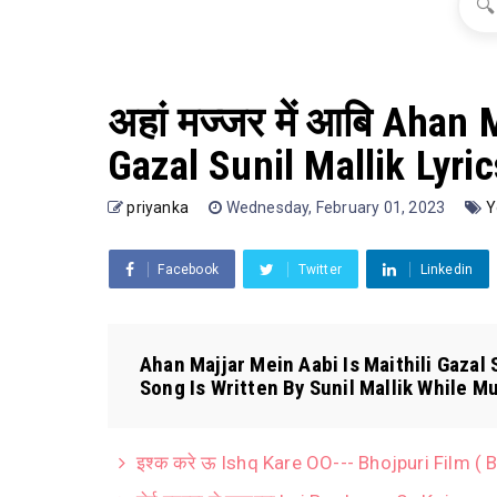
🔍
अहां मज्जर में आबि Ahan 
Gazal Sunil Mallik Lyric
priyanka
Wednesday, February 01, 2023
Y
Facebook
Twitter
Linkedin
Ahan Majjar Mein Aabi Is Maithili Gazal S
Song Is Written By Sunil Mallik While M
इश्क करे ऊ Ishq Kare OO--- Bhojpuri Film ( B