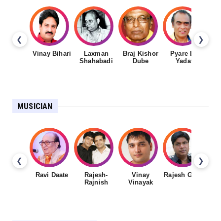
❮
❯
Vinay Bihari
Laxman
Braj Kishor
Pyare Lal
Shahabadi
Dube
Yadav
MUSICIAN
❮
❯
Ravi Daate
Rajesh-
Vinay
Rajesh Gupta
Rajnish
Vinayak
Sh