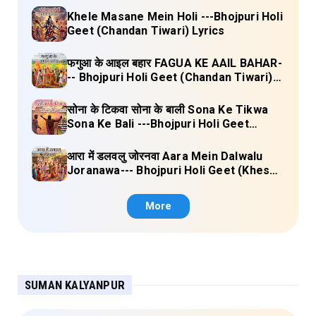
Khele Masane Mein Holi ---Bhojpuri Holi
Geet (Chandan Tiwari) Lyrics
फगुआ के आइल बहार FAGUA KE AAIL BAHAR-
-- Bhojpuri Holi Geet (Chandan Tiwari)
Lyrics
सोना के टिकवा सोना के बाली Sona Ke Tikwa
Sona Ke Bali ---Bhojpuri Holi Geet
(Kalpana, Manoj Mishra) Lyrics
आरा में डलवलु जोरनवा Aara Mein Dalwalu
Joranawa--- Bhojpuri Holi Geet (Khesari
Lal Yadav) Lyrics
More
SUMAN KALYANPUR