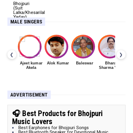
MALE SINGERS
❮
❯
Ajeet kumar
Alok Kumar
Baleswar
Bharat
Ch
Akela
Sharma Vyas
ADVERTISEMENT
🎧 Best Products for Bhojpuri
Music Lovers
Best Earphones for Bhojpuri Songs
Best Bluetooth Speaker for Devotional Music