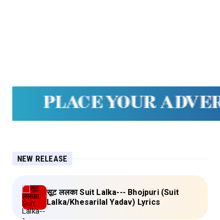
NEW RELEASE
सूट ललका Suit Lalka--- Bhojpuri (Suit
Lalka/Khesarilal Yadav) Lyrics