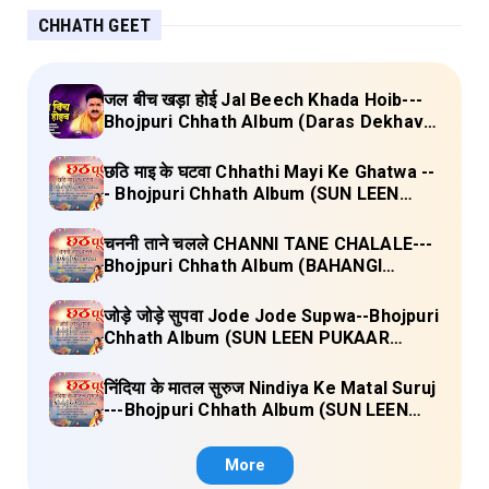
CHHATH GEET
जल बीच खड़ा होई Jal Beech Khada Hoib---
Bhojpuri Chhath Album (Daras Dekhava
Ae Deenanath) Lyrics
छठि माइ के घटवा Chhathi Mayi Ke Ghatwa --
- Bhojpuri Chhath Album (SUN LEEN
PUKAAR CHHATHI MAIYA HAMAAR)
Lyrics
चननी ताने चलले CHANNI TANE CHALALE---
Bhojpuri Chhath Album (BAHANGI
CHHATH MAAI KE JAAY) Lyrics
जोड़े जोड़े सुपवा Jode Jode Supwa--Bhojpuri
Chhath Album (SUN LEEN PUKAAR
CHHATHI MAIYA HAMAAR) Lyrics
निंदिया के मातल सुरुज Nindiya Ke Matal Suruj
---Bhojpuri Chhath Album (SUN LEEN
PUKAAR CHHATHI MAIYA HAMAAR)
Lyrics
More