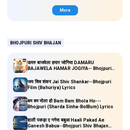
Janau Geet Vol-1 (Tripti Shakya) Full
Lyrics
More
BHOJPURI SHIV BHAJAN
डमरु बाजवेला हमार जोगिया DAMARU
BAJAWELA HAMAR JOGIYA-- Bhojpuri
Shiv Bhajan (Pujya Rajan Jee ) Lyrics
जय शिव शंकर Jai Shiv Shankar--Bhojpuri
Film (Bahuriya) Lyrics
बम बम भोला हो Bam Bam Bhola Ho---
Bhojpuri (Sharda Sinha-BolBum) Lyrics
हाली पकड़ा ए गनेस बबुआ Haali Pakad Ae
Ganesh Babua--Bhojpuri Shiv Bhajan