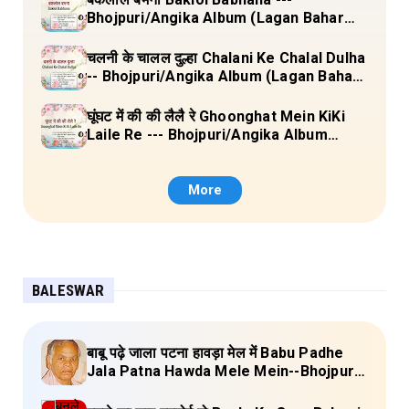
Bhojpuri/Angika Album (Lagan Bahar
Doliya Kahar Part-3) Full Lyrics
चलनी के चालल दुल्हा Chalani Ke Chalal Dulha
-- Bhojpuri/Angika Album (Lagan Bahar
Doliya Kahar Part-3) Full Lyrics
घूंघट में की की लैलै रे Ghoonghat Mein KiKi
Laile Re --- Bhojpuri/Angika Album
(Lagan Bahar Doliya Kahar Part-3) Full
Lyrics
More
BALESWAR
बाबू पढ़े जाला पटना हावड़ा मेल में Babu Padhe
Jala Patna Hawda Mele Mein--Bhojpuri
Baleswar Birha Lyrics