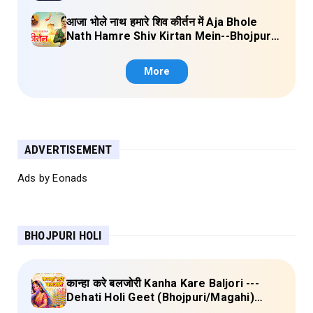
(Ae Ganesh babaua) Lyrics
आजा भोले नाथ हमारे शिव कीर्तन में Aja Bhole
Nath Hamre Shiv Kirtan Mein--Bhojpuri
Shiv Bhajan (Akshara Singh) Lyrics
More
ADVERTISEMENT
Ads by Eonads
BHOJPURI HOLI
कान्हा करे बलजोरी Kanha Kare Baljori ---
Dehati Holi Geet (Bhojpuri/Magahi)
Lyrics