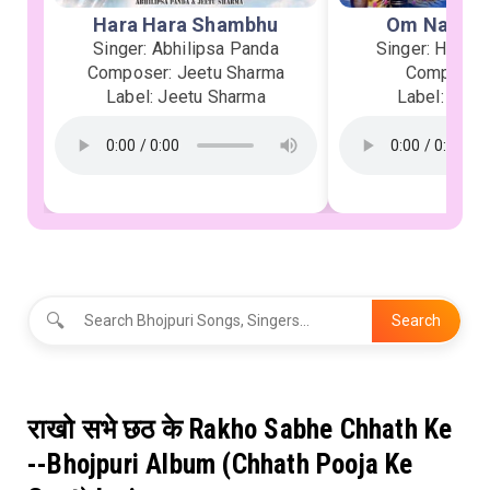
Hara Hara Shambhu
Om Namah 
Singer: Abhilipsa Panda
Singer: Heman
Composer: Jeetu Sharma
Composer:
Label: Jeetu Sharma
Label: Soor
🔍
Search
राखो सभे छठ के Rakho Sabhe Chhath Ke
--Bhojpuri Album (Chhath Pooja Ke