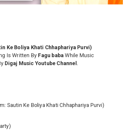
tin Ke Boliya Khati Chhaphariya Purvi)
ong Is Written By
Fagu baba
While Music
 By
Digaj Music Youtube Channel
.
(Album: Sautin Ke Boliya Khati Chhaphariya Purvi)
Party)