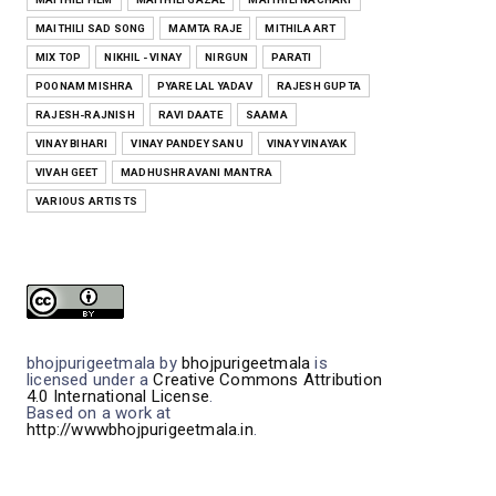
MAITHILI SAD SONG
MAMTA RAJE
MITHILA ART
MIX TOP
NIKHIL - VINAY
NIRGUN
PARATI
POONAM MISHRA
PYARE LAL YADAV
RAJESH GUPTA
RAJESH-RAJNISH
RAVI DAATE
SAAMA
VINAY BIHARI
VINAY PANDEY SANU
VINAY VINAYAK
VIVAH GEET
MADHUSHRAVANI MANTRA
VARIOUS ARTISTS
bhojpurigeetmala
by
bhojpurigeetmala
is
licensed under a
Creative Commons Attribution
4.0 International License
.
Based on a work at
http://wwwbhojpurigeetmala.in
.