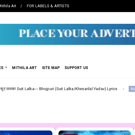
ithila Art
FOR LABELS & ARTISTS
ES
MITHILA ART
SITE MAP
SUPPORT US
ka--- Bhojpuri (Suit Lalka/Khesarilal Yadav) Lyrics
Shiv Shan
Maithili