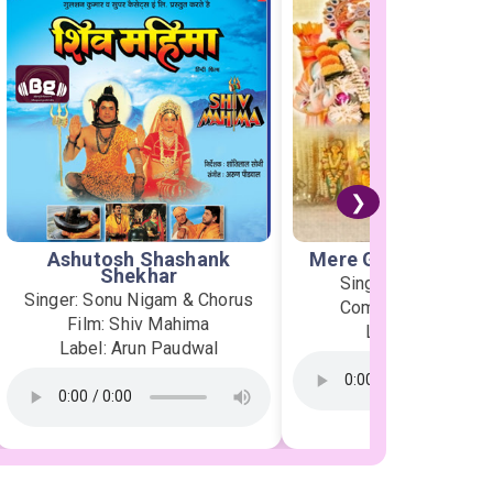
❯
Ashutosh Shashank
Mere Ghar Ram Aye
Shekhar
Singer: Jubin Nauti
Singer: Sonu Nigam & Chorus
Composer: Payal D
Film: Shiv Mahima
Label: T-Series
Label: Arun Paudwal