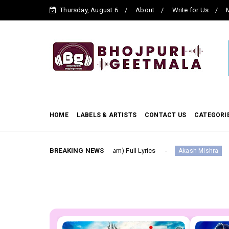
Thursday, August 6
About
Write for Us
M
HOME
LABELS & ARTISTS
CONTACT US
CATEGORI
 (Laagi Nahi Chhute Ram) Full Lyrics
BREAKING NEWS
सूट ललका Suit Lal
Akash Mishra