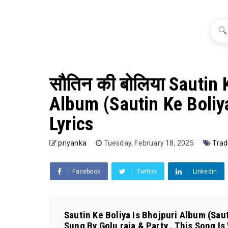
🔍
सौतिन की बोलिया Sautin 
Album (Sautin Ke Boliy
Lyrics
priyanka
Tuesday, February 18, 2025
Trad
Facebook
Twitter
Linkedin
Sautin Ke Boliya Is Bhojpuri Album (Saut
Sung By Golu raja & Party . This Song Is 