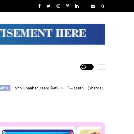
ker Daani शिवशंकर दानी -- Maithili (Sharda Sinha-BolBum) Lyrics
bhojpu