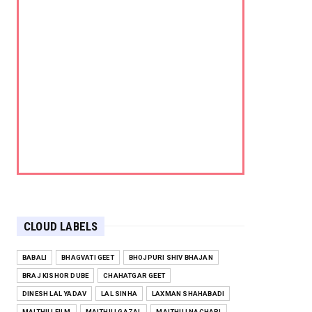
CLOUD LABELS
BABALI
BHAGVATI GEET
BHOJPURI SHIV BHAJAN
BRAJ KISHOR DUBE
CHAHATGAR GEET
DINESH LAL YADAV
LAL SINHA
LAXMAN SHAHABADI
MAITHILI FILM
MAITHILI GAZAL
MAITHILI NACHARI