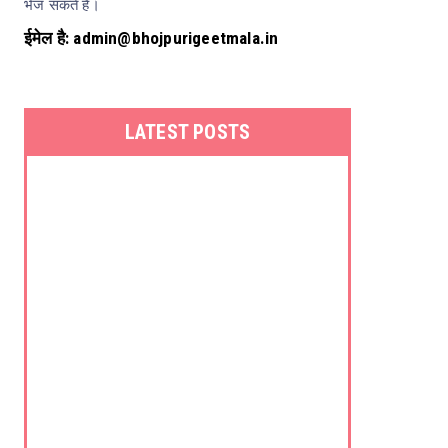
भेज सकते हैं।
ईमेल है: admin@bhojpurigeetmala.in
LATEST POSTS