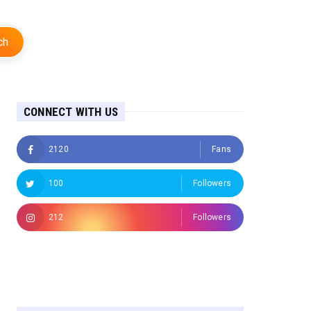
ch
CONNECT WITH US
2120
Fans
100
Followers
212
Followers
Followers