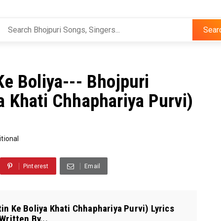
Sear
Ke Boliya--- Bhojpuri
a Khati Chhaphariya Purvi)
itional
Pinterest
Email
in Ke Boliya Khati Chhaphariya Purvi) Lyrics
Written By...