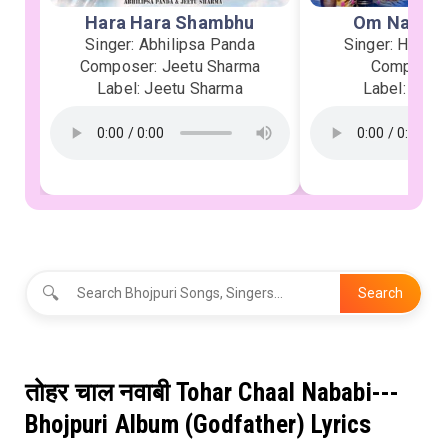
Hara Hara Shambhu
Om Namah 
Singer: Abhilipsa Panda
Singer: Heman
Composer: Jeetu Sharma
Composer:
Label: Jeetu Sharma
Label: Soor
🔍
Search
तोहर चाल नवाबी Tohar Chaal Nababi---
Bhojpuri Album (Godfather) Lyrics