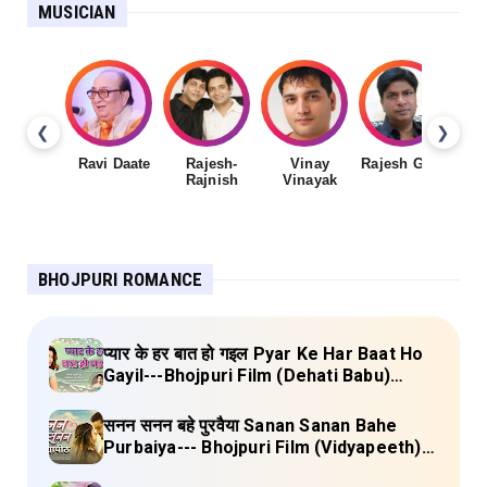
MUSICIAN
❮
❯
Ravi Daate
Rajesh-
Vinay
Rajesh Gupta
Rajnish
Vinayak
Sh
BHOJPURI ROMANCE
प्यार के हर बात हो गइल Pyar Ke Har Baat Ho
Gayil---Bhojpuri Film (Dehati Babu)
Lyrics
सनन सनन बहे पुरवैया Sanan Sanan Bahe
Purbaiya--- Bhojpuri Film (Vidyapeeth)
Lyrics