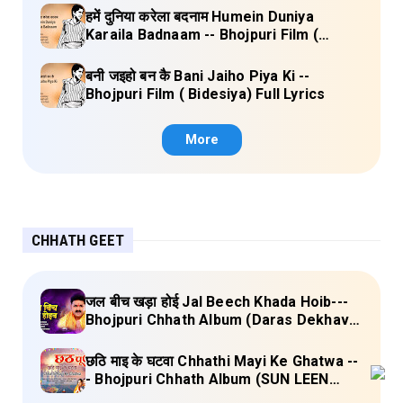
हमें दुनिया करेला बदनाम Humein Duniya
Karaila Badnaam -- Bhojpuri Film (
Bidesiya) Full Lyrics
बनी जइहो बन कै Bani Jaiho Piya Ki --
Bhojpuri Film ( Bidesiya) Full Lyrics
More
CHHATH GEET
जल बीच खड़ा होई Jal Beech Khada Hoib---
Bhojpuri Chhath Album (Daras Dekhava
Ae Deenanath) Lyrics
छठि माइ के घटवा Chhathi Mayi Ke Ghatwa --
- Bhojpuri Chhath Album (SUN LEEN
PUKAAR CHHATHI MAIYA HAMAAR)