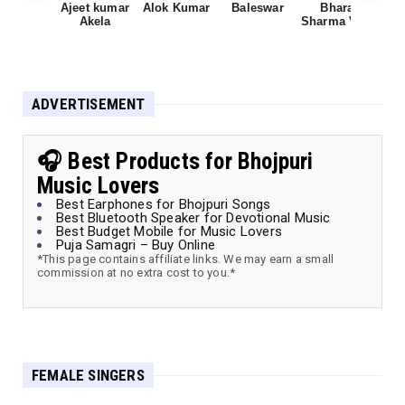
Ajeet kumar
Alok Kumar
Baleswar
Bharat
Ch
Akela
Sharma Vyas
ADVERTISEMENT
🎧 Best Products for Bhojpuri
Music Lovers
Best Earphones for Bhojpuri Songs
Best Bluetooth Speaker for Devotional Music
Best Budget Mobile for Music Lovers
Puja Samagri – Buy Online
*This page contains affiliate links. We may earn a small
commission at no extra cost to you.*
FEMALE SINGERS