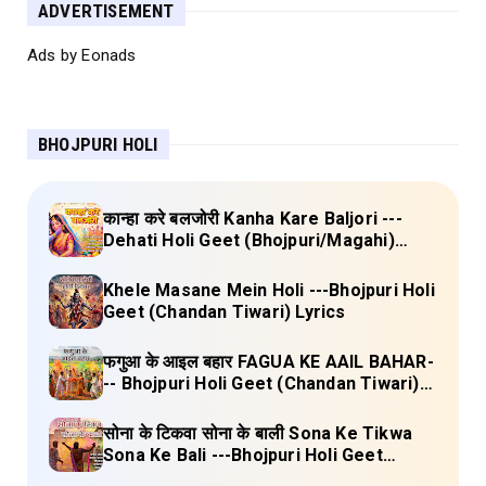
ADVERTISEMENT
Ads by Eonads
BHOJPURI HOLI
कान्हा करे बलजोरी Kanha Kare Baljori ---
Dehati Holi Geet (Bhojpuri/Magahi)
Lyrics
Khele Masane Mein Holi ---Bhojpuri Holi
Geet (Chandan Tiwari) Lyrics
फगुआ के आइल बहार FAGUA KE AAIL BAHAR-
-- Bhojpuri Holi Geet (Chandan Tiwari)
Lyrics
सोना के टिकवा सोना के बाली Sona Ke Tikwa
Sona Ke Bali ---Bhojpuri Holi Geet
(Kalpana, Manoj Mishra) Lyrics