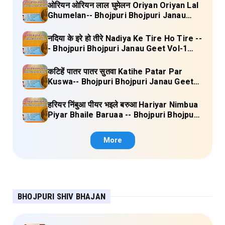
ओरियन ओरियन लाल घुमेलन Oriyan Oriyan Lal
Ghumelan-- Bhojpuri Bhojpuri Janau
Geet Vol-1 (Tripti Shakya) Full Lyrics
नदिया के इरे हो तीरे Nadiya Ke Tire Ho Tire --
- Bhojpuri Bhojpuri Janau Geet Vol-1
(Tripti Shakya) Full Lyrics
कटिहें पातर पातर सुतवा Katihe Patar Par
Kuswa-- Bhojpuri Bhojpuri Janau Geet
Vol-1 (Tripti Shakya) Full Lyrics
हरियर निंबुआ पीयर भइले बरुआ Hariyar Nimbua
Piyar Bhaile Baruaa -- Bhojpuri Bhojpuri
Janau Geet Vol-1 (Tripti Shakya) Full
Lyrics
More
BHOJPURI SHIV BHAJAN