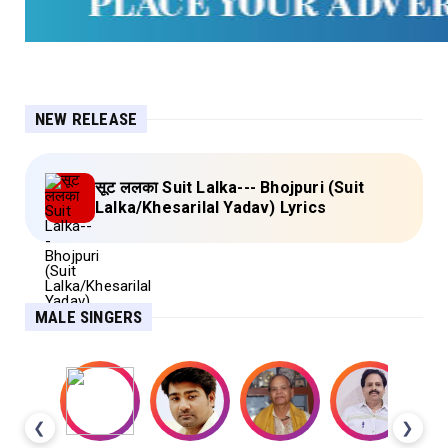
NEW RELEASE
सूट ललका Suit Lalka--- Bhojpuri (Suit
Lalka/Khesarilal Yadav) Lyrics
MALE SINGERS
❮
❯