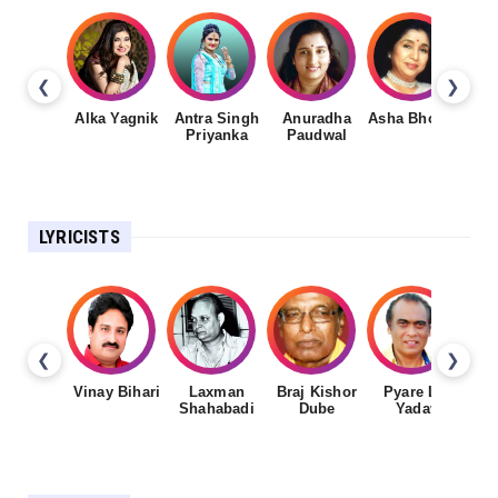
❮
❯
Alka Yagnik
Antra Singh
Anuradha
Asha Bhosale
Priyanka
Paudwal
LYRICISTS
❮
❯
Vinay Bihari
Laxman
Braj Kishor
Pyare Lal
Shahabadi
Dube
Yadav