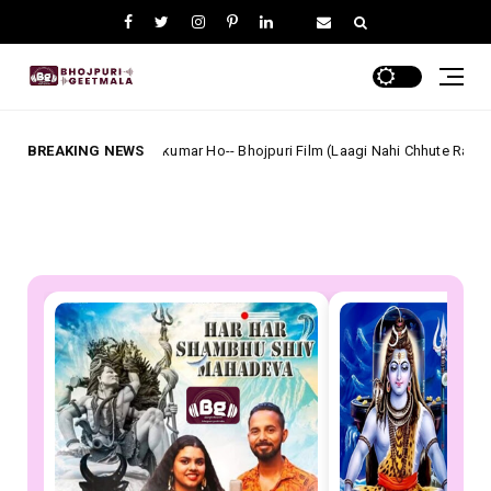
laiya Sukumar Ho-- Bhojpuri Film (Laagi Nahi Chhute Ram) Full Lyrics
BREAKING NEWS
bh