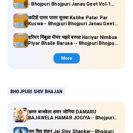
- Bhojpuri Bhojpuri Janau Geet Vol-1
(Tripti Shakya) Full Lyrics
कटिहें पातर पातर सुतवा Katihe Patar Par
Kuswa-- Bhojpuri Bhojpuri Janau Geet
Vol-1 (Tripti Shakya) Full Lyrics
हरियर निंबुआ पीयर भइले बरुआ Hariyar Nimbua
Piyar Bhaile Baruaa -- Bhojpuri Bhojpuri
Janau Geet Vol-1 (Tripti Shakya) Full
Lyrics
More
BHOJPURI SHIV BHAJAN
डमरु बाजवेला हमार जोगिया DAMARU
BAJAWELA HAMAR JOGIYA-- Bhojpuri
Shiv Bhajan (Pujya Rajan Jee ) Lyrics
जय शिव शंकर Jai Shiv Shankar--Bhojpuri