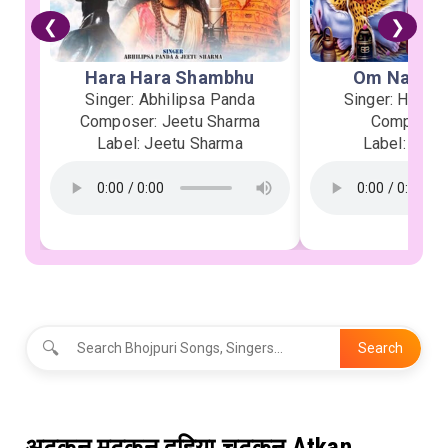
❮
❯
Hara Hara Shambhu
Om Namah 
Singer: Abhilipsa Panda
Singer: Heman
Composer: Jeetu Sharma
Composer:
Label: Jeetu Sharma
Label: Soor
🔍
Search
अटकन मटकन दहिया चटकन Atkan