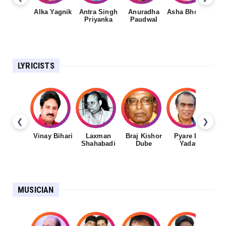
Alka Yagnik
Antra Singh
Anuradha
Asha Bhosale
Priyanka
Paudwal
LYRICISTS
❮
❯
Vinay Bihari
Laxman
Braj Kishor
Pyare Lal
Shahabadi
Dube
Yadav
MUSICIAN