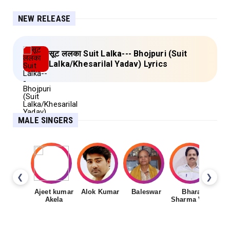
NEW RELEASE
सूट ललका Suit Lalka--- Bhojpuri (Suit
Lalka/Khesarilal Yadav) Lyrics
MALE SINGERS
❮
❯
Ajeet kumar
Alok Kumar
Baleswar
Bharat
Ch
Akela
Sharma Vyas