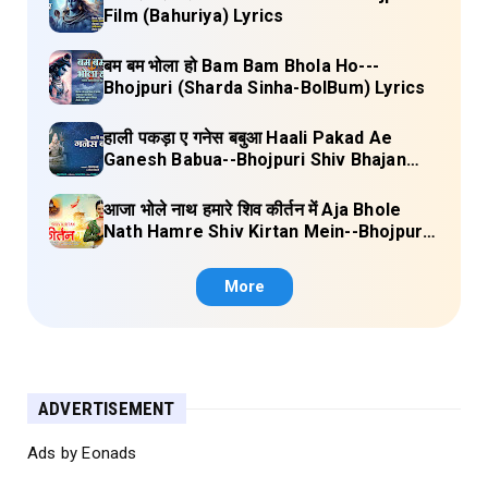
Film (Bahuriya) Lyrics
बम बम भोला हो Bam Bam Bhola Ho---
Bhojpuri (Sharda Sinha-BolBum) Lyrics
हाली पकड़ा ए गनेस बबुआ Haali Pakad Ae
Ganesh Babua--Bhojpuri Shiv Bhajan
(Ae Ganesh babaua) Lyrics
आजा भोले नाथ हमारे शिव कीर्तन में Aja Bhole
Nath Hamre Shiv Kirtan Mein--Bhojpuri
Shiv Bhajan (Akshara Singh) Lyrics
More
ADVERTISEMENT
Ads by Eonads