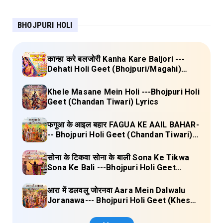
BHOJPURI HOLI
कान्हा करे बलजोरी Kanha Kare Baljori ---
Dehati Holi Geet (Bhojpuri/Magahi)
Lyrics
Khele Masane Mein Holi ---Bhojpuri Holi
Geet (Chandan Tiwari) Lyrics
फगुआ के आइल बहार FAGUA KE AAIL BAHAR-
-- Bhojpuri Holi Geet (Chandan Tiwari)
Lyrics
सोना के टिकवा सोना के बाली Sona Ke Tikwa
Sona Ke Bali ---Bhojpuri Holi Geet
(Kalpana, Manoj Mishra) Lyrics
आरा में डलवलु जोरनवा Aara Mein Dalwalu
Joranawa--- Bhojpuri Holi Geet (Khesari
Lal Yadav) Lyrics