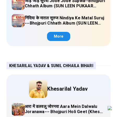
जोड़े जोड़े सुपवा Jode Jode Supwa--Bhojpuri
Chhath Album (SUN LEEN PUKAAR
CHHATHI MAIYA HAMAAR) Lyrics
निंदिया के मातल सुरुज Nindiya Ke Matal Suruj
---Bhojpuri Chhath Album (SUN LEEN
PUKAAR CHHATHI MAIYA HAMAAR)
Lyrics
More
KHESARILAL YADAV & SUNIL CHHAILA BIHARI
Khesarilal Yadav
आरा में डलवलु जोरनवा Aara Mein Dalwalu
Joranawa--- Bhojpuri Holi Geet (Khesari
Lal Yadav) Lyrics