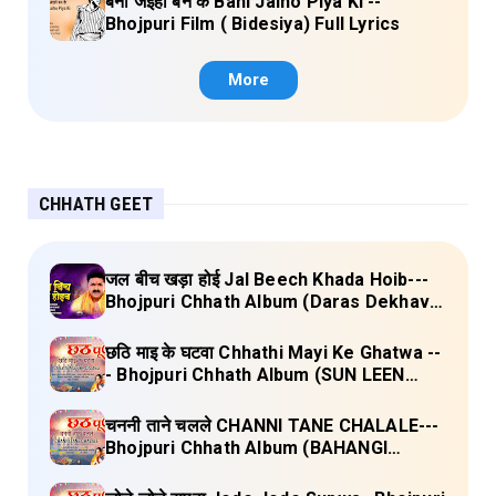
बनी जइहो बन कै Bani Jaiho Piya Ki --
Bhojpuri Film ( Bidesiya) Full Lyrics
More
CHHATH GEET
जल बीच खड़ा होई Jal Beech Khada Hoib---
Bhojpuri Chhath Album (Daras Dekhava
Ae Deenanath) Lyrics
छठि माइ के घटवा Chhathi Mayi Ke Ghatwa --
- Bhojpuri Chhath Album (SUN LEEN
PUKAAR CHHATHI MAIYA HAMAAR)
Lyrics
चननी ताने चलले CHANNI TANE CHALALE---
Bhojpuri Chhath Album (BAHANGI
CHHATH MAAI KE JAAY) Lyrics