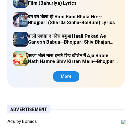
Film (Bahuriya) Lyrics
बम बम भोला हो Bam Bam Bhola Ho---
Bhojpuri (Sharda Sinha-BolBum) Lyrics
हाली पकड़ा ए गनेस बबुआ Haali Pakad Ae
Ganesh Babua--Bhojpuri Shiv Bhajan
(Ae Ganesh babaua) Lyrics
आजा भोले नाथ हमारे शिव कीर्तन में Aja Bhole
Nath Hamre Shiv Kirtan Mein--Bhojpuri
Shiv Bhajan (Akshara Singh) Lyrics
More
ADVERTISEMENT
Ads by Eonads