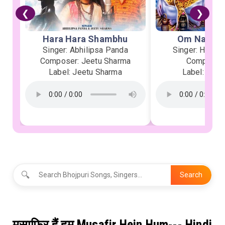
❮
❯
Hara Hara Shambhu
Om Namah 
Singer: Abhilipsa Panda
Singer: Heman
Composer: Jeetu Sharma
Composer:
Label: Jeetu Sharma
Label: Soor
🔍
Search
मुसाफ़िर हैं हम Musafir Hein Hum--- Hindi