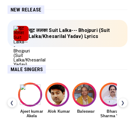
NEW RELEASE
सूट ललका Suit Lalka--- Bhojpuri (Suit
Lalka/Khesarilal Yadav) Lyrics
MALE SINGERS
❮
❯
Ajeet kumar
Alok Kumar
Baleswar
Bharat
Ch
Akela
Sharma Vyas