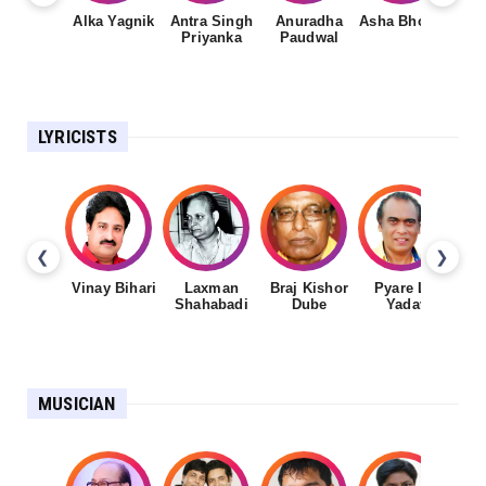
Alka Yagnik
Antra Singh
Anuradha
Asha Bhosale
Priyanka
Paudwal
LYRICISTS
❮
❯
Vinay Bihari
Laxman
Braj Kishor
Pyare Lal
Shahabadi
Dube
Yadav
MUSICIAN