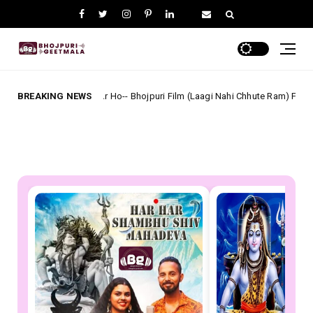
ya Sukumar Ho-- Bhojpuri Film (Laagi Nahi Chhute Ram) Full Lyrics
BREAKING NEWS
bhojpu