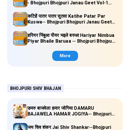
- Bhojpuri Bhojpuri Janau Geet Vol-1
(Tripti Shakya) Full Lyrics
कटिहें पातर पातर सुतवा Katihe Patar Par
Kuswa-- Bhojpuri Bhojpuri Janau Geet
Vol-1 (Tripti Shakya) Full Lyrics
हरियर निंबुआ पीयर भइले बरुआ Hariyar Nimbua
Piyar Bhaile Baruaa -- Bhojpuri Bhojpuri
Janau Geet Vol-1 (Tripti Shakya) Full
Lyrics
More
BHOJPURI SHIV BHAJAN
डमरु बाजवेला हमार जोगिया DAMARU
BAJAWELA HAMAR JOGIYA-- Bhojpuri
Shiv Bhajan (Pujya Rajan Jee ) Lyrics
जय शिव शंकर Jai Shiv Shankar--Bhojpuri