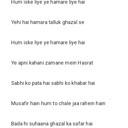
Hum iske liye ye hamare liye hai
Yehi hai hamara talluk ghazal se
Hum iske liye ye hamare liye hai
Ye apni kahani zamane mein Hasrat
Sabhi ko pata hai sabhi ko khabar hai
Musafir hain hum to chale jaa rahein hain
Bada hi suhaana ghazal ka safar hai