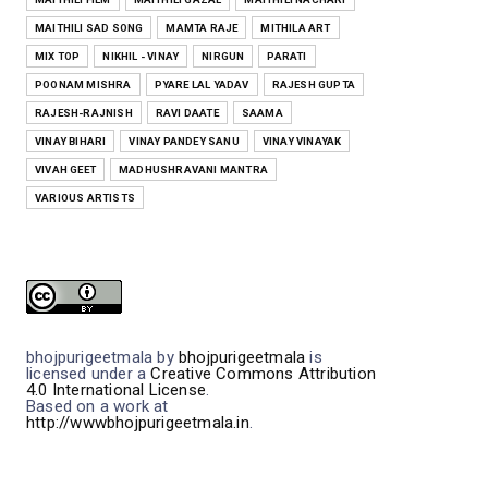
MAITHILI SAD SONG
MAMTA RAJE
MITHILA ART
MIX TOP
NIKHIL - VINAY
NIRGUN
PARATI
POONAM MISHRA
PYARE LAL YADAV
RAJESH GUPTA
RAJESH-RAJNISH
RAVI DAATE
SAAMA
VINAY BIHARI
VINAY PANDEY SANU
VINAY VINAYAK
VIVAH GEET
MADHUSHRAVANI MANTRA
VARIOUS ARTISTS
bhojpurigeetmala
by
bhojpurigeetmala
is
licensed under a
Creative Commons Attribution
4.0 International License
.
Based on a work at
http://wwwbhojpurigeetmala.in
.