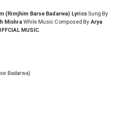
um (Rimjhim Barse Badarwa) Lyrics
Sung By
h Mishra
While Music Composed By
Arya
OFFCIAL MUSIC
.
arse Badarwa)