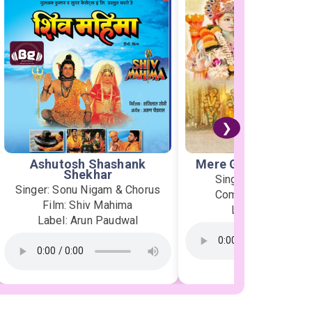
❯
Ashutosh Shashank
Mere Ghar Ram Aye
Shekhar
Singer: Jubin Nauti
Singer: Sonu Nigam & Chorus
Composer: Payal D
Film: Shiv Mahima
Label: T-Series
Label: Arun Paudwal