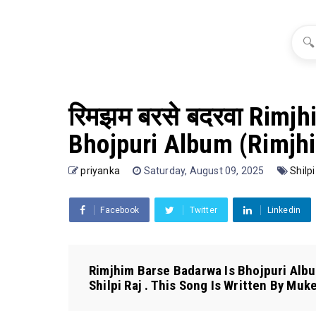
🔍
रिमझम बरसे बदरवा Rimjh
Bhojpuri Album (Rimjhi
priyanka
Saturday, August 09, 2025
Shilpi
Facebook
Twitter
Linkedin
Rimjhim Barse Badarwa Is Bhojpuri Alb
Shilpi Raj . This Song Is Written By Muke