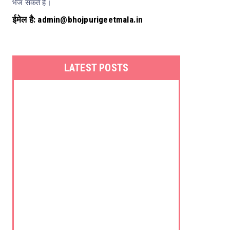
भेज सकते हैं।
ईमेल है: admin@bhojpurigeetmala.in
LATEST POSTS