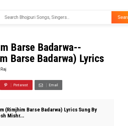
Sear
im Barse Badarwa--
m Barse Badarwa) Lyrics
 Raj
Pinterest
Email
um (Rimjhim Barse Badarwa) Lyrics Sung By
sh Mishr...