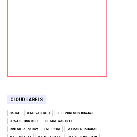
CLOUD LABELS
BABALI
BHAGVATI GEET
BHOJPURI SHIV BHAJAN
BRAJ KISHOR DUBE
CHAHATGAR GEET
DINESH LAL YADAV
LAL SINHA
LAXMAN SHAHABADI
MAITHILI FILM
MAITHILI GAZAL
MAITHILI NACHARI