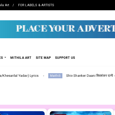
ila Art
FOR LABELS & ARTISTS
ES
MITHILA ART
SITE MAP
SUPPORT US
) Lyrics
Shiv Shanker Daani शिवशंकर दानी -- Maithili (Sharda
Maithili