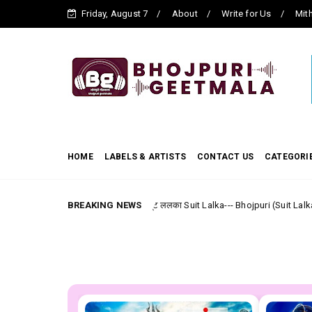
Friday, August 7
About
Write for Us
Mith
HOME
LABELS & ARTISTS
CONTACT US
CATEGORI
BREAKING NEWS
सूट ललका Suit Lalka--- Bhojpuri (Suit Lalka/Khesarilal Yadav
Akash Mishra