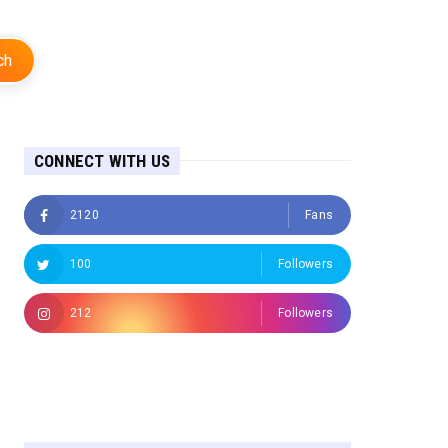
ch
CONNECT WITH US
2120
Fans
100
Followers
212
Followers
Followers