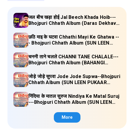
जल बीच खड़ा होई Jal Beech Khada Hoib---
Bhojpuri Chhath Album (Daras Dekhava
Ae Deenanath) Lyrics
छठि माइ के घटवा Chhathi Mayi Ke Ghatwa --
- Bhojpuri Chhath Album (SUN LEEN
PUKAAR CHHATHI MAIYA HAMAAR)
Lyrics
चननी ताने चलले CHANNI TANE CHALALE---
Bhojpuri Chhath Album (BAHANGI
CHHATH MAAI KE JAAY) Lyrics
जोड़े जोड़े सुपवा Jode Jode Supwa--Bhojpuri
Chhath Album (SUN LEEN PUKAAR
CHHATHI MAIYA HAMAAR) Lyrics
निंदिया के मातल सुरुज Nindiya Ke Matal Suruj
---Bhojpuri Chhath Album (SUN LEEN
PUKAAR CHHATHI MAIYA HAMAAR)
Lyrics
More