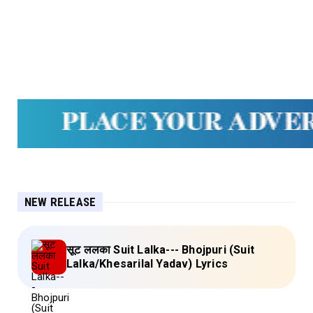
NEW RELEASE
सूट ललका Suit Lalka--- Bhojpuri (Suit
Lalka/Khesarilal Yadav) Lyrics