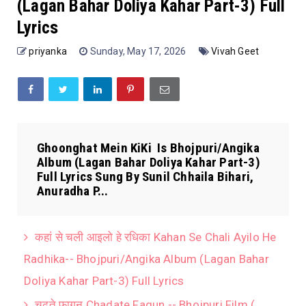
(Lagan Bahar Doliya Kahar Part-3) Full
Lyrics
priyanka
Sunday, May 17, 2026
Vivah Geet
Ghoonghat Mein KiKi Is Bhojpuri/Angika
Album (Lagan Bahar Doliya Kahar Part-3)
Full Lyrics Sung By Sunil Chhaila Bihari,
Anuradha P...
कहां से चली आइलो हे रधिका Kahan Se Chali Ayilo He
Radhika-- Bhojpuri/Angika Album (Lagan Bahar
Doliya Kahar Part-3) Full Lyrics
चढ़ते फागुन Chadate Fagun -- Bhojpuri Film (