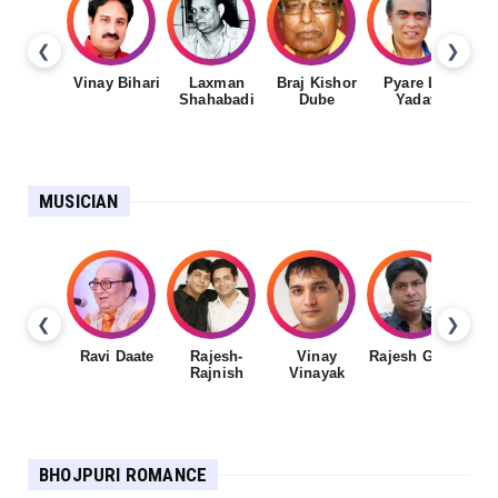
❮
❯
Vinay Bihari
Laxman
Braj Kishor
Pyare Lal
Shahabadi
Dube
Yadav
MUSICIAN
❮
❯
Ravi Daate
Rajesh-
Vinay
Rajesh Gupta
Rajnish
Vinayak
Sh
BHOJPURI ROMANCE