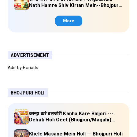
Nath Hamre Shiv Kirtan Mein--Bhojpuri
Shiv Bhajan (Akshara Singh) Lyrics
More
ADVERTISEMENT
Ads by Eonads
BHOJPURI HOLI
कान्हा करे बलजोरी Kanha Kare Baljori ---
Dehati Holi Geet (Bhojpuri/Magahi)
Lyrics
Khele Masane Mein Holi ---Bhojpuri Holi