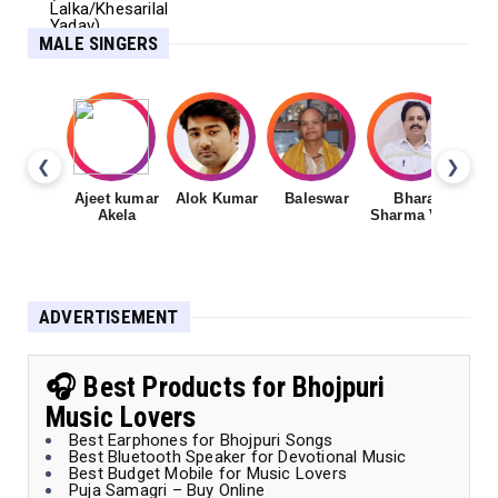
MALE SINGERS
❮
❯
Ajeet kumar
Alok Kumar
Baleswar
Bharat
Ch
Akela
Sharma Vyas
ADVERTISEMENT
🎧 Best Products for Bhojpuri
Music Lovers
Best Earphones for Bhojpuri Songs
Best Bluetooth Speaker for Devotional Music
Best Budget Mobile for Music Lovers
Puja Samagri – Buy Online