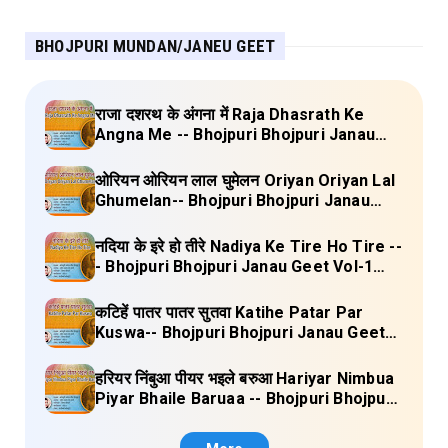
BHOJPURI MUNDAN/JANEU GEET
राजा दशरथ के अंगना में Raja Dhasrath Ke
Angna Me -- Bhojpuri Bhojpuri Janau
Geet Vol-1 (Tripti Shakya) Full Lyrics
ओरियन ओरियन लाल घुमेलन Oriyan Oriyan Lal
Ghumelan-- Bhojpuri Bhojpuri Janau
Geet Vol-1 (Tripti Shakya) Full Lyrics
नदिया के इरे हो तीरे Nadiya Ke Tire Ho Tire --
- Bhojpuri Bhojpuri Janau Geet Vol-1
(Tripti Shakya) Full Lyrics
कटिहें पातर पातर सुतवा Katihe Patar Par
Kuswa-- Bhojpuri Bhojpuri Janau Geet
Vol-1 (Tripti Shakya) Full Lyrics
हरियर निंबुआ पीयर भइले बरुआ Hariyar Nimbua
Piyar Bhaile Baruaa -- Bhojpuri Bhojpuri
Janau Geet Vol-1 (Tripti Shakya) Full
Lyrics