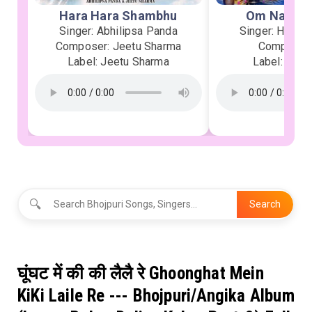
Hara Hara Shambhu
Om Namah 
Singer: Abhilipsa Panda
Singer: Heman
Composer: Jeetu Sharma
Composer:
Label: Jeetu Sharma
Label: Soor
🔍
Search
घूंघट में की की लैलै रे Ghoonghat Mein
KiKi Laile Re --- Bhojpuri/Angika Album