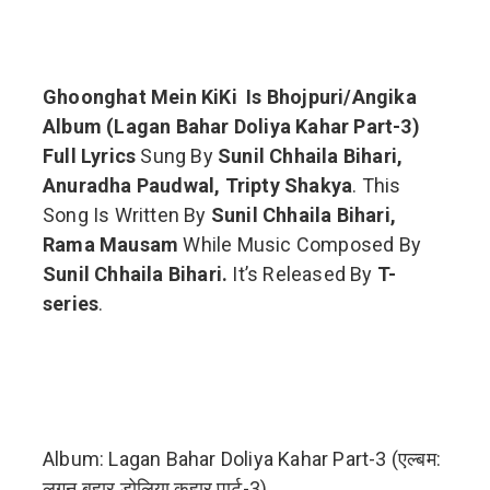
Ghoonghat Mein KiKi Is Bhojpuri/Angika
Album (Lagan Bahar Doliya Kahar Part-3)
Full Lyrics
Sung By
Sunil Chhaila Bihari,
Anuradha Paudwal, Tripty Shakya
. This
Song Is Written By
Sunil Chhaila Bihari,
Rama Mausam
While Music Composed By
Sunil Chhaila Bihari.
It’s Released By
T-
series
.
Album: Lagan Bahar Doliya Kahar Part-3 (एल्बम:
लगन बहार डोलिया कहार पार्ट-3)